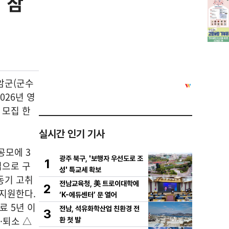
 참
암군(군수
026년 영
 모집 한
실시간 인기 기사
공모에 3
광주 북구, '보행자 우선도로 조
1
업으로 구
성' 특교세 확보
동기 고취
전남교육청, 美 트로이대학에
2
 지원한다.
‘K-에듀센터’ 문 열어
료 5년 이
전남, 석유화학산업 친환경 전
3
·퇴소 △
환 첫 발