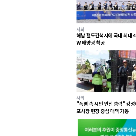
사회
해남 혈도간척지에 국내 최대 4
W 태양광 착공
사회
"폭염 속 시민 안전 총력" 강성
포시장 현장 중심 대책 가동