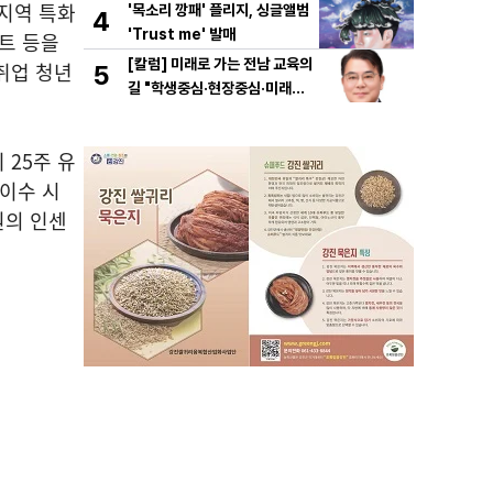
지역 특화
'목소리 깡패' 플리지, 싱글앨범
4
'Trust me' 발매
트 등을
[칼럼] 미래로 가는 전남 교육의
미취업 청년
5
길 "학생중심·현장중심·미래중
심"
 25주 유
이수 시
원의 인센