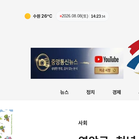
수원
26
ºC
2026.08.08(토)
14:23
35
뉴스
정치
경제
사회