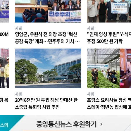
사회
사회
00M
영암군, 우원식 전 의장 초청 ‘혁신
"인재 양성 후원" Y-
공감 특강’ 개최…민주주의 가치 공
주점 500만 원 기탁
유
사회
사회
휘 목
20억8천만 원 투입 해남 만대산 탄
프랑스 요리사들 장성 
소중립 특화림 사업 추진
스테이·청년농 밥상에 