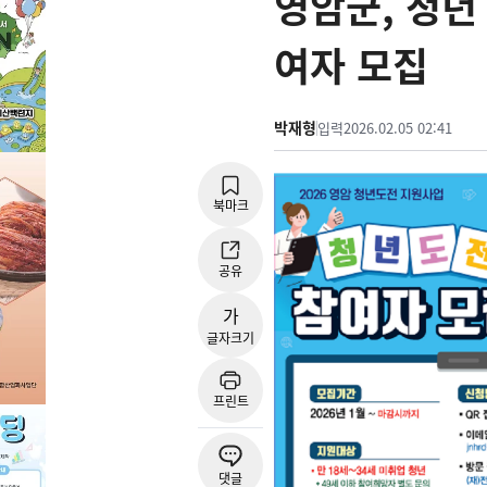
영암군, 청년
여자 모집
박재형
입력
2026.02.05 02:41
북마크
공유
가
글자크기
프린트
댓글