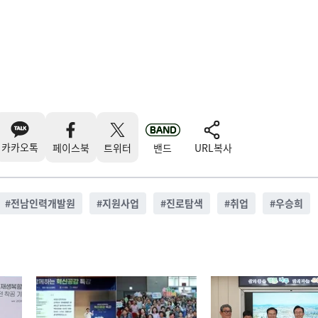
카카오톡
페이스북
트위터
밴드
URL복사
#
전남인력개발원
#
지원사업
#
진로탐색
#
취업
#
우승희