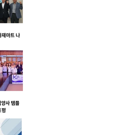
식자재마트 나
백양사 템플
호평