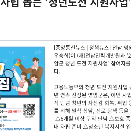
 자립 돕는 ‘청년도전 지원사업’
[중앙통신뉴스│정책뉴스] 전남 영
우승희)이 (재)전남인력개발원과 ‘2
암군 청년 도전 지원사업’ 참여자를
다.
고용노동부의 청년 도전 지원사업 
년 연속 선정된 영암군은, 이번 사
직 단념 청년의 자신감 회복, 취업 
를 위해 밀착 상담, 진로 탐색 등을
△6개월 이상 구직 단념 △보호 종
내 자립 준비 △청소년 복지시설 입