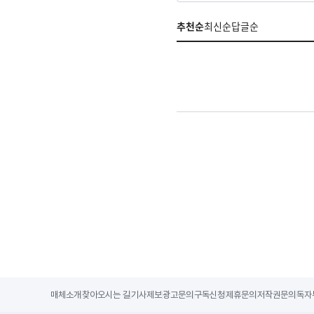
추천순
최신순
답글순
매체소개
찾아오시는 길
기사제보
광고문의
구독신청
제휴문의
저작권문의
독자