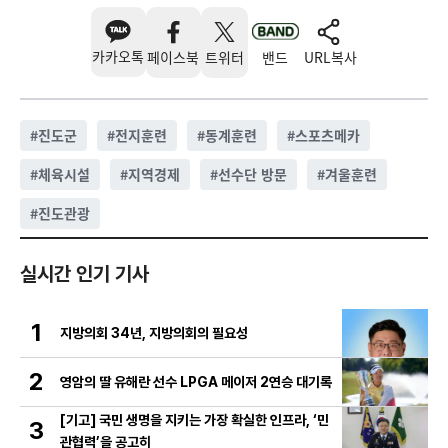
카카오톡
페이스북
트위터
밴드
URL복사
#
진도군
#
전지훈련
#
동계훈련
#
스포츠메카
#
체육시설
#
지역경제
#
선수단 방문
#
겨울훈련
#
진도관광
실시간 인기 기사
1
지방의회 34년, 지방의회의 필요성
2
영암의 딸 유해란 선수 LPGA 메이저 2연승 대기록
[기고] 국민 생명을 지키는 가장 확실한 인프라, ‘민
3
관협력’을 공고히