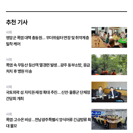
추천 기사
사회
영암군 폭염 대책 총동원… 무더위쉼터 연장 및 취약계층
밀착 케어
사회
폭염 속 무등산 등산객 열경련 발생…광주 동부소방, 응급
처치 후 병원 이송
사회
국토외곽 섬 자치권·재정 확대 추진… 신안·울릉군 단체장
간담회 개최
사회
폭염·고수온 비상…전남광주특별시 양식어류 긴급방류 확
대 물꼬