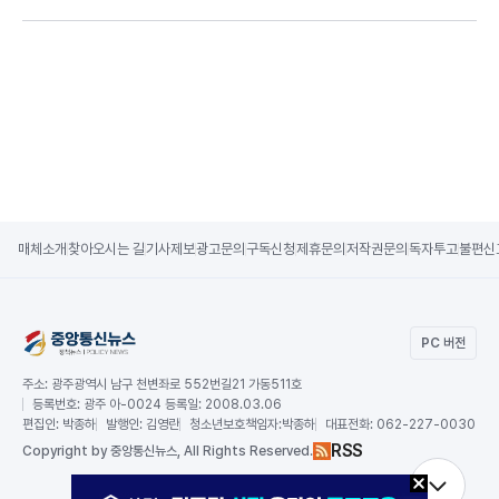
매체소개
찾아오시는 길
기사제보
광고문의
구독신청
제휴문의
저작권문의
독자투고
불편신
PC 버전
주소:
광주광역시 남구 천변좌로 552번길21 가동511호
등록번호:
광주 아-0024 등록일: 2008.03.06
편집인:
박종하
발행인:
김영란
청소년보호책임자:
박종하
대표전화:
062-227-0030
RSS
Copy
right by 중앙통신뉴스,
All Rights Reserved.