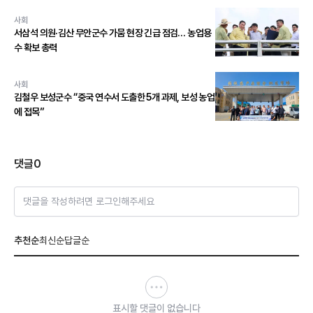
사회
서삼석 의원·김산 무안군수 가뭄 현장 긴급 점검… 농업용
수 확보 총력
사회
김철우 보성군수 “중국 연수서 도출한 5개 과제, 보성 농업
에 접목”
댓글
0
댓글을 작성하려면 로그인해주세요
추천순
최신순
답글순
표시할 댓글이 없습니다