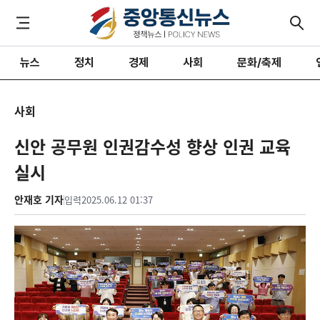
뉴스
정치
경제
사회
문화/축제
사회
신안 공무원 인권감수성 향상 인권 교육
실시
안재호 기자
입력
2025.06.12 01:37