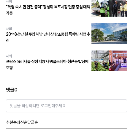
사회
"폭염 속 시민 안전 총력" 강성휘 목포시장 현장 중심 대책
가동
사회
20억8천만 원 투입 해남 만대산 탄소중립 특화림 사업 추
진
사회
프랑스 요리사들 장성 백양사 템플스테이·청년농 밥상에
호평
댓글
0
댓글을 작성하려면 로그인해주세요
추천순
최신순
답글순