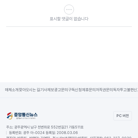
표시할 댓글이 없습니다
매체소개
찾아오시는 길
기사제보
광고문의
구독신청
제휴문의
저작권문의
독자투고
불편신
PC 버전
주소:
광주광역시 남구 천변좌로 552번길21 가동511호
등록번호:
광주 아-0024 등록일: 2008.03.06