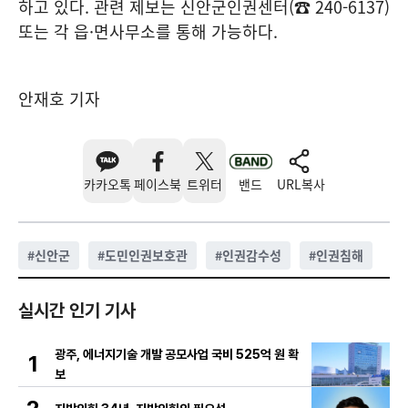
하고 있다. 관련 제보는 신안군인권센터(☎ 240-6137)
또는 각 읍·면사무소를 통해 가능하다.
안재호 기자
카카오톡
페이스북
트위터
밴드
URL복사
#
신안군
#
도민인권보호관
#
인권감수성
#
인권침해
실시간 인기 기사
광주, 에너지기술 개발 공모사업 국비 525억 원 확
1
보