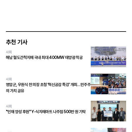
추천 기사
사회
해남 혈도간척지에 국내 최대 400MW 태양광 착공
사회
영암군, 우원식 전 의장 초청 ‘혁신공감 특강’ 개최…민주주
의 가치 공유
사회
"인재 양성 후원" Y-식자재마트 나주점 500만 원 기탁