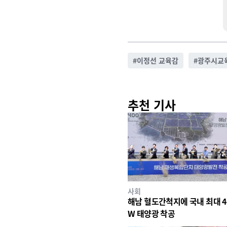
#
이정선 교육감
#
광주시교
추천 기사
사회
해남 혈도간척지에 국내 최대 4
W 태양광 착공