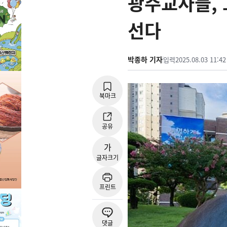
광주교사들, 
선다
박종하 기자
입력
2025.08.03 11:42
북마크
공유
가
글자크기
프린트
댓글