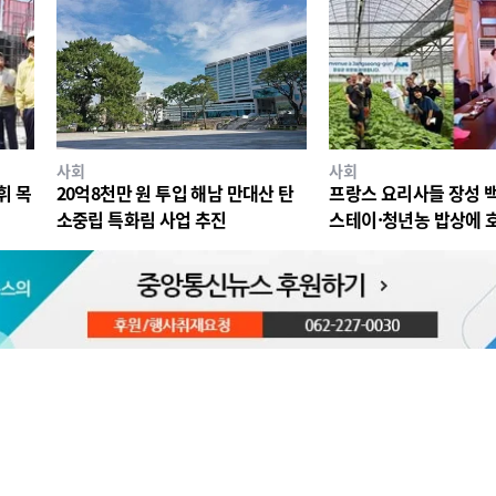
사회
사회
휘 목
20억8천만 원 투입 해남 만대산 탄
프랑스 요리사들 장성 
소중립 특화림 사업 추진
스테이·청년농 밥상에 