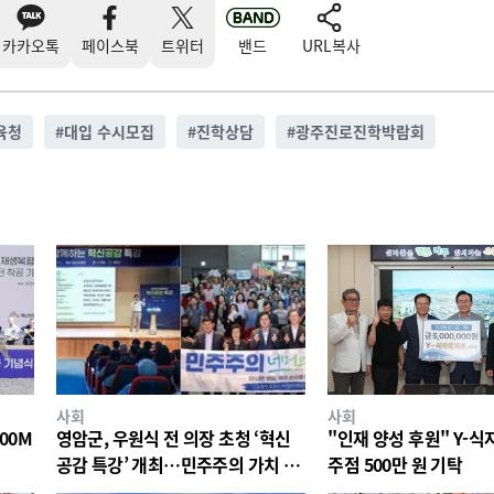
카카오톡
페이스북
트위터
밴드
URL복사
육청
#
대입 수시모집
#
진학상담
#
광주진로진학박람회
사회
사회
00M
영암군, 우원식 전 의장 초청 ‘혁신
"인재 양성 후원" Y-
공감 특강’ 개최…민주주의 가치 공
주점 500만 원 기탁
유