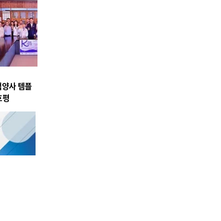
백양사 템플
호평