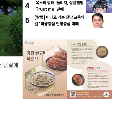
'목소리 깡패' 플리지, 싱글앨범
4
'Trust me' 발매
[칼럼] 미래로 가는 전남 교육의
5
길 "학생중심·현장중심·미래중
심"
 상담실에