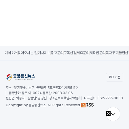
매체소개
찾아오시는 길
기사제보
광고문의
구독신청
제휴문의
저작권문의
독자투고
불편신
PC 버전
주소:
광주광역시 남구 천변좌로 552번길21 가동511호
등록번호:
광주 아-0024 등록일: 2008.03.06
편집인:
박종하
발행인:
김영란
청소년보호책임자:
박종하
대표전화:
062-227-0030
RSS
Copy
right by 중앙통신뉴스,
All Rights Reserved.