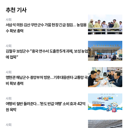
추천 기사
사회
서삼석 의원·김산 무안군수 가뭄 현장 긴급 점검… 농업용
수 확보 총력
사회
김철우 보성군수 “중국 연수서 도출한 5개 과제, 보성 농업
에 접목”
사회
명현관 해남군수 중앙부처 방문…기후대응센터·교통망 국
비 확보 총력
사회
여행비 절반 돌려준다…‘완도 반값 여행’ 소비 효과 42억
원 육박
사회