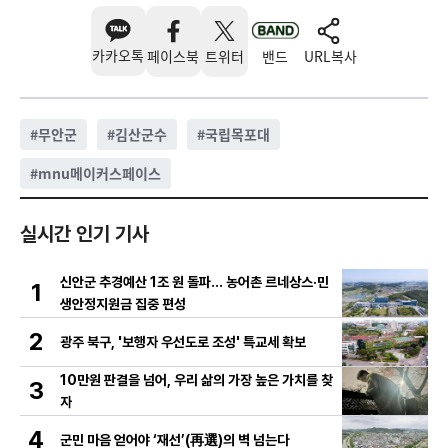
카카오톡
페이스북
트위터
밴드
URL복사
#
무안군
#
김산군수
#
국립목포대
#
mnu메이커스페이스
실시간 인기 기사
신안군 추경예산 1조 원 돌파… 농어촌 르네상스·민
1
생안정지원금 집중 편성
2
광주 북구, '보행자 우선도로 조성' 특교세 확보
10만원 판결을 넘어, 우리 삶의 가장 높은 가치를 찾
3
자
4
군민 마음 얻어야 ‘재선’(再選)의 벽 넘는다