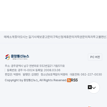
매체소개
찾아오시는 길
기사제보
광고문의
구독신청
제휴문의
저작권문의
독자투고
불편신
PC 버전
주소:
광주광역시 남구 천변좌로 552번길21 가동511호
등록번호:
광주 아-0024 등록일: 2008.03.06
편집인:
박종하
발행인:
김영란
청소년보호책임자:
박종하
대표전화:
062-227-0030
RSS
Copy
right by 중앙통신뉴스,
All Rights Reserved.