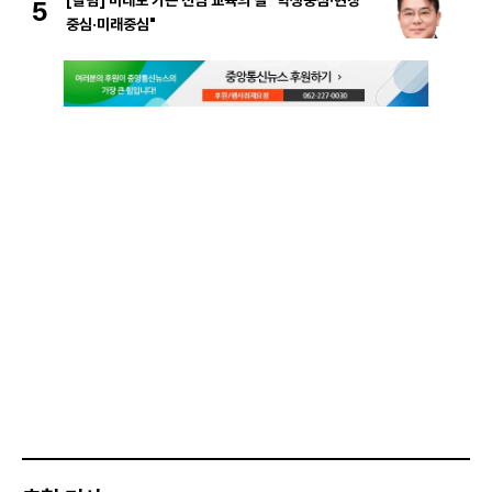
[칼럼] 미래로 가는 전남 교육의 길 "학생중심·현장
5
중심·미래중심"