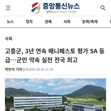
뉴스
정치
경제
사회
문화/축제
사회
고흥군, 3년 연속 매니페스토 평가 SA 등
급…군민 약속 실천 전국 최고
박만석 기자
입력
2026.04.10 11:34