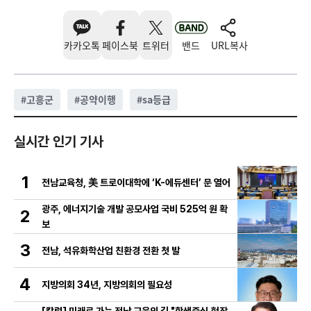
카카오톡
페이스북
트위터
밴드
URL복사
#
고흥군
#
공약이행
#
sa등급
실시간 인기 기사
1
전남교육청, 美 트로이대학에 ‘K-에듀센터’ 문 열어
광주, 에너지기술 개발 공모사업 국비 525억 원 확
2
보
3
전남, 석유화학산업 친환경 전환 첫 발
4
지방의회 34년, 지방의회의 필요성