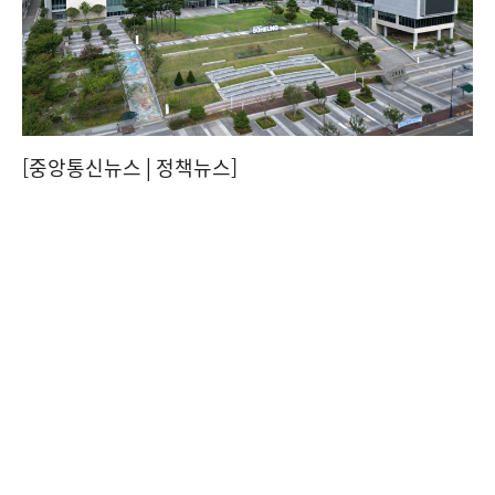
[중앙통신뉴스│정책뉴스]