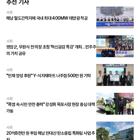
추천 기사
사회
해남 혈도간척지에 국내 최대 400MW 태양광 착공
사회
영암군, 우원식 전 의장 초청 ‘혁신공감 특강’ 개최…민주주
의 가치 공유
사회
"인재 양성 후원" Y-식자재마트 나주점 500만 원 기탁
사회
"폭염 속 시민 안전 총력" 강성휘 목포시장 현장 중심 대책
가동
사회
20억8천만 원 투입 해남 만대산 탄소중립 특화림 사업 추
진