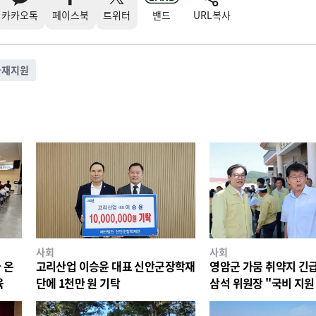
카카오톡
페이스북
트위터
밴드
URL복사
자재지원
사회
사회
 온
고리산업 이승윤 대표 신안군장학재
영암군 가뭄 취약지 긴급
육
단에 1천만 원 기탁
삼석 위원장 "국비 지원