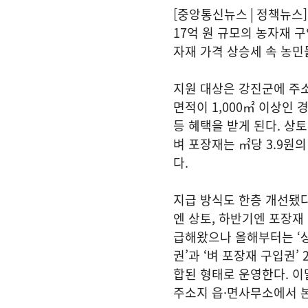
[중앙통신뉴스│정책뉴스]
17억 원 규모의 농자재 구
자재 가격 상승세 속 농민
지원 대상은 강진군에 주소
면적이 1,000㎡ 이상인 
등 혜택을 받게 된다. 상토·
벼 포장재는 ㎡당 3.9원
다.
지급 방식도 한층 개선됐
엔 상토, 하반기엔 포장재
급해왔으나 올해부터는 ‘상
권’과 ‘벼 포장재 구입권’
합된 형태로 운영한다. 이
주소지 읍·면사무소에서 본