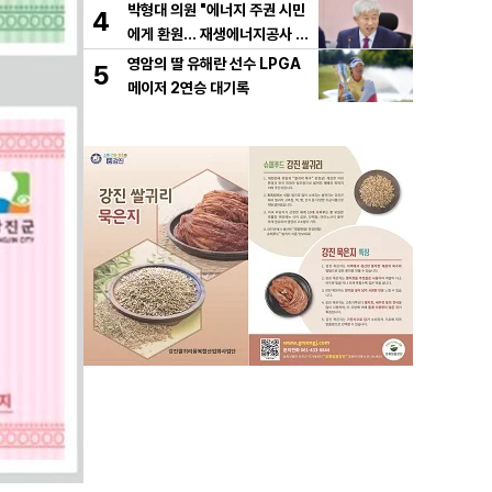
박형대 의원 "에너지 주권 시민
4
에게 환원... 재생에너지공사 서
둘러야"
영암의 딸 유해란 선수 LPGA
5
메이저 2연승 대기록