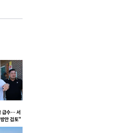
 급수… 서
 방안 검토"