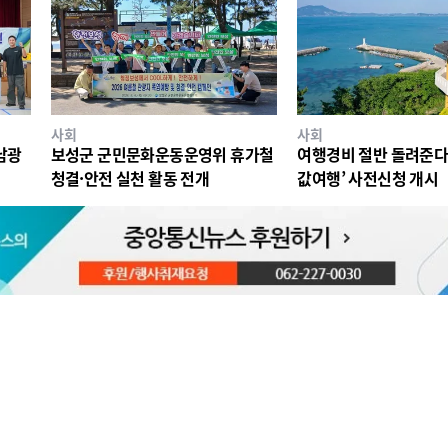
사회
사회
남광
보성군 군민문화운동운영위 휴가철
여행경비 절반 돌려준다
청결·안전 실천 활동 전개
값여행’ 사전신청 개시