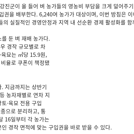
강진군이 올 들어 벼 농가들의 영농비 부담을 크게 덜어주기
입권을 배부한다. 6,240여 농가가 대상이며, 이번 방침은 
들의 실질적인 경영안정과 지역 내 선순환 경제 활성화를 함
를 둔 벼 재배 농가다.
경우 경작 규모별로 차
육묘는 ㎡당 15.9원,
의 비율로 쿠폰이 책정됐
다. 지금까지는 상반기
 등 농자재별로 연차 지
토·육묘 전용 구입
 2종으로 분리하고, 통
달 16일부터 각 농가는
인 경작 면적에 맞는 구입권을 바로 받을 수 있다.