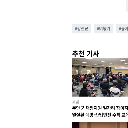
#
강진군
#
벼농가
#
농
추천 기사
사회
무안군 재정지원 일자리 참여자
열질환 예방·산업안전 수칙 교