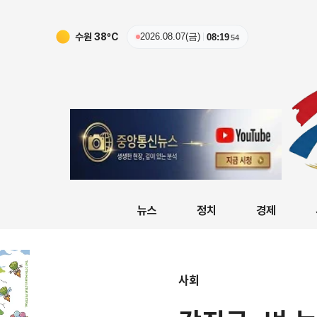
수원
38
ºC
2026.08.07(금)
08:19
55
뉴스
정치
경제
사회