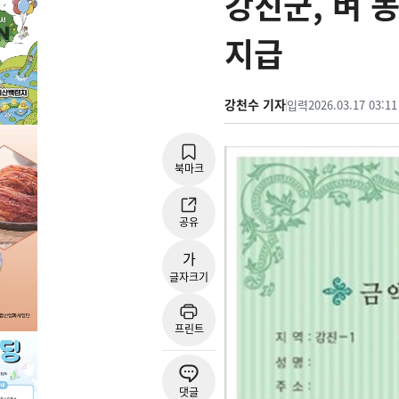
강진군, 벼 
지급
강천수 기자
입력
2026.03.17 03:11
북마크
공유
가
글자크기
프린트
댓글