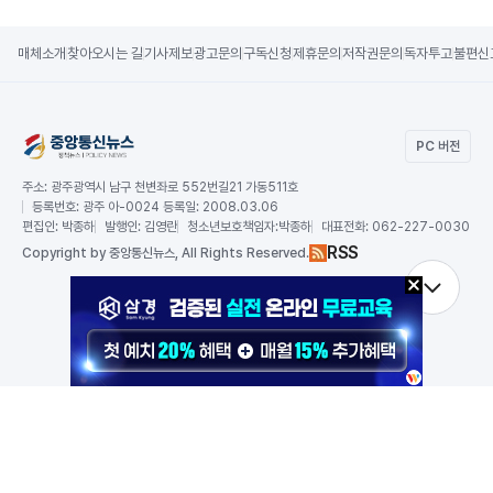
매체소개
찾아오시는 길
기사제보
광고문의
구독신청
제휴문의
저작권문의
독자투고
불편신
PC 버전
주소:
광주광역시 남구 천변좌로 552번길21 가동511호
등록번호:
광주 아-0024 등록일: 2008.03.06
편집인:
박종하
발행인:
김영란
청소년보호책임자:
박종하
대표전화:
062-227-0030
RSS
Copy
right by 중앙통신뉴스,
All Rights Reserved.