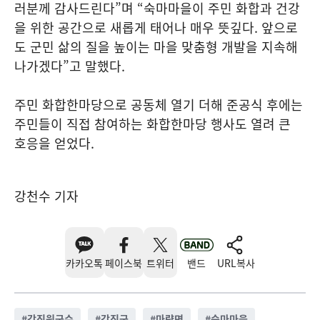
러분께 감사드린다”며 “숙마마을이 주민 화합과 건강
을 위한 공간으로 새롭게 태어나 매우 뜻깊다. 앞으로
도 군민 삶의 질을 높이는 마을 맞춤형 개발을 지속해
나가겠다”고 말했다.
주민 화합한마당으로 공동체 열기 더해 준공식 후에는
주민들이 직접 참여하는 화합한마당 행사도 열려 큰
호응을 얻었다.
강천수 기자
카카오톡
페이스북
트위터
밴드
URL복사
#
강진원군수
#
강진군
#
마량면
#
숙마마을