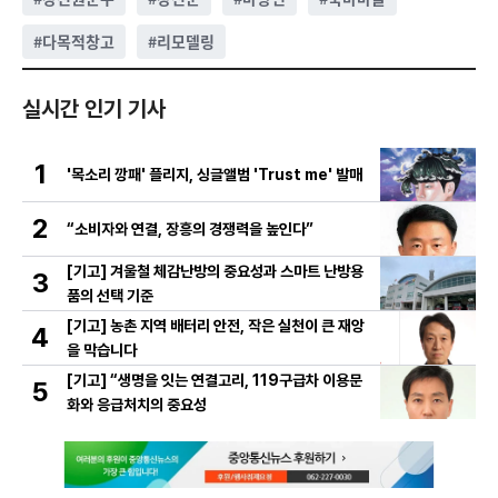
#
다목적창고
#
리모델링
실시간 인기 기사
1
'목소리 깡패' 플리지, 싱글앨범 'Trust me' 발매
2
“소비자와 연결, 장흥의 경쟁력을 높인다”
[기고] 겨울철 체감난방의 중요성과 스마트 난방용
3
품의 선택 기준
[기고] 농촌 지역 배터리 안전, 작은 실천이 큰 재앙
4
을 막습니다
[기고] “생명을 잇는 연결고리, 119구급차 이용문
5
화와 응급처치의 중요성