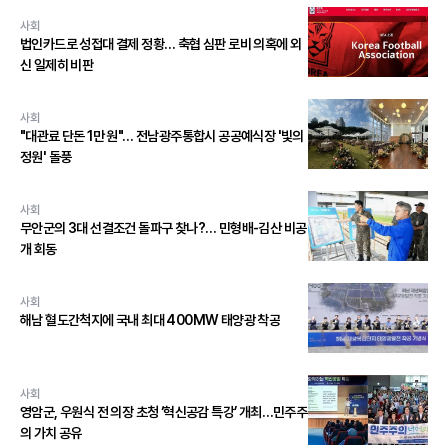
사회
법인카드로 성접대 결제 정황… 축협 심판 로비 의혹에 외
신 일제히 비판
사회
"대관료 단돈 1만 원"… 전남광주통합시 공공예식장 '빛의
정원' 돌풍
사회
무안군의 3대 선결조건 돌파구 찾나?… 민형배-김산 비공
개 회동
사회
해남 혈도간척지에 국내 최대 400MW 태양광 착공
사회
영암군, 우원식 전 의장 초청 ‘혁신공감 특강’ 개최…민주주
의 가치 공유