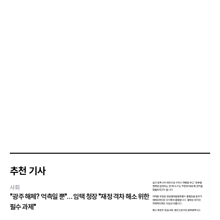
추천 기사
사회
"광주 해체? 억측일 뿐"… 임택 청장 "재정 격차 해소 위한
필수 과제"