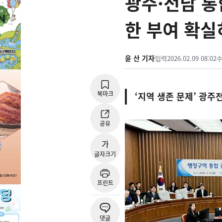
광주·전남 통
한 부여 확실
윤 산 기자
입력
2026.02.09 08:02
북마크
‘지역 생존 문제’ 광주
공유
가
글자크기
프린트
댓글