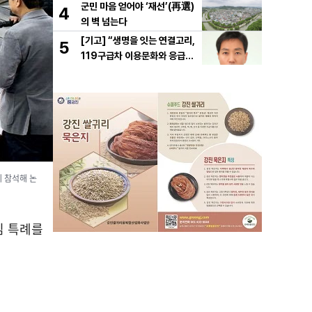
군민 마음 얻어야 ‘재선’(再選)
4
의 벽 넘는다
[기고] “생명을 잇는 연결고리,
5
119구급차 이용문화와 응급처
치의 중요성
 참석해 논
심 특례를