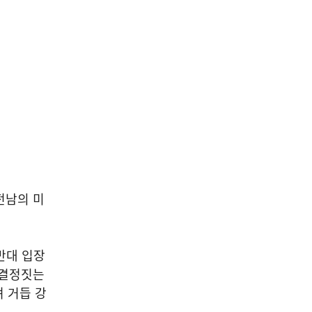
전남의 미
반대 입장
 결정짓는
 거듭 강