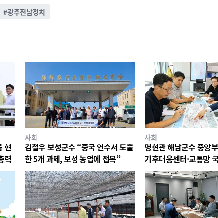
#
광주전남정치
사회
사회
뭄 현
김철우 보성군수 “중국 연수서 도출
명현관 해남군수 중앙부
 총력
한 5개 과제, 보성 농업에 접목”
기후대응센터·교통망 국
력