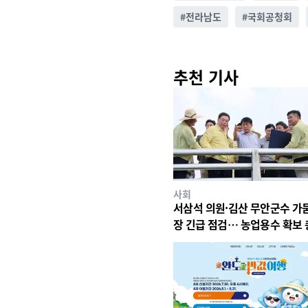
#
전라남도
#
국회공청회
추천 기사
사회
서삼석 의원·김산 무안군수 가
장 긴급 점검… 농업용수 확보