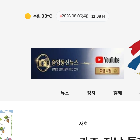
수원
33
ºC
2026.08.06(목)
11:08
38
뉴스
정치
경제
사회