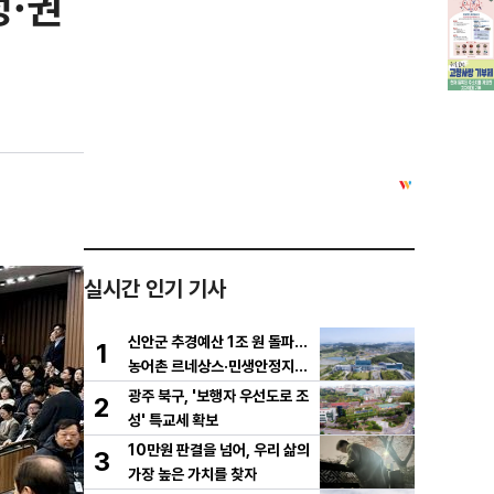
정·권
실시간 인기 기사
신안군 추경예산 1조 원 돌파…
1
농어촌 르네상스·민생안정지원
금 집중 편성
광주 북구, '보행자 우선도로 조
2
성' 특교세 확보
10만원 판결을 넘어, 우리 삶의
3
가장 높은 가치를 찾자