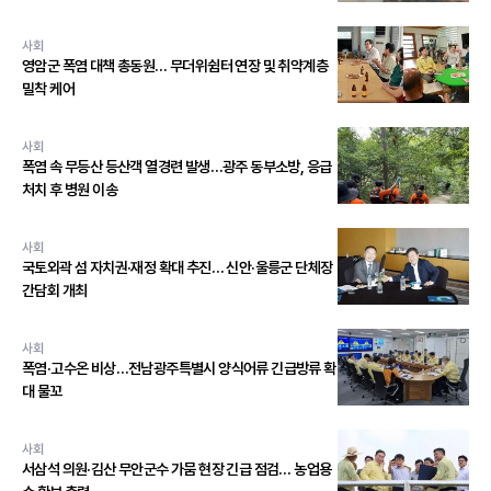
사회
영암군 폭염 대책 총동원… 무더위쉼터 연장 및 취약계층
밀착 케어
사회
폭염 속 무등산 등산객 열경련 발생…광주 동부소방, 응급
처치 후 병원 이송
사회
국토외곽 섬 자치권·재정 확대 추진… 신안·울릉군 단체장
간담회 개최
사회
폭염·고수온 비상…전남광주특별시 양식어류 긴급방류 확
대 물꼬
사회
서삼석 의원·김산 무안군수 가뭄 현장 긴급 점검… 농업용