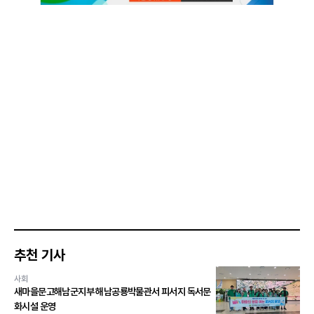
추천 기사
사회
새마을문고해남군지부 해남공룡박물관서 피서지 독서문
화시설 운영