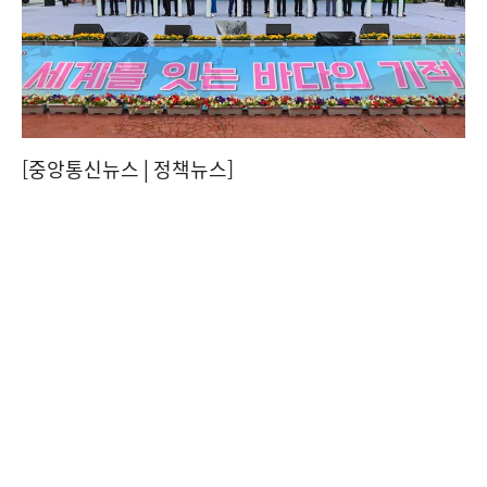
[중앙통신뉴스│정책뉴스]