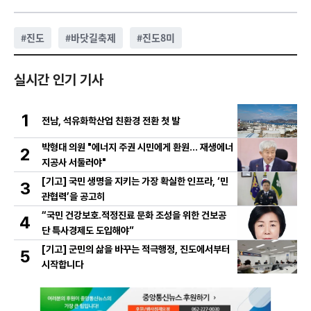
#
진도
#
바닷길축제
#
진도8미
실시간 인기 기사
1
전남, 석유화학산업 친환경 전환 첫 발
박형대 의원 "에너지 주권 시민에게 환원... 재생에너
2
지공사 서둘러야"
[기고] 국민 생명을 지키는 가장 확실한 인프라, ‘민
3
관협력’을 공고히
“국민 건강보호․적정진료 문화 조성을 위한 건보공
4
단 특사경제도 도입해야”
[기고] 군민의 삶을 바꾸는 적극행정, 진도에서부터
5
시작합니다