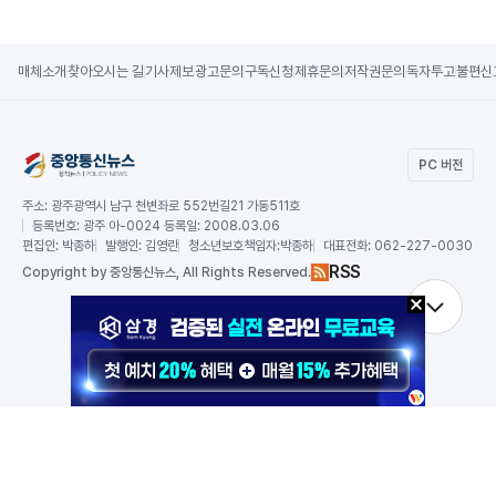
매체소개
찾아오시는 길
기사제보
광고문의
구독신청
제휴문의
저작권문의
독자투고
불편신
PC 버전
주소:
광주광역시 남구 천변좌로 552번길21 가동511호
등록번호:
광주 아-0024 등록일: 2008.03.06
편집인:
박종하
발행인:
김영란
청소년보호책임자:
박종하
대표전화:
062-227-0030
RSS
Copy
right by 중앙통신뉴스,
All Rights Reserved.