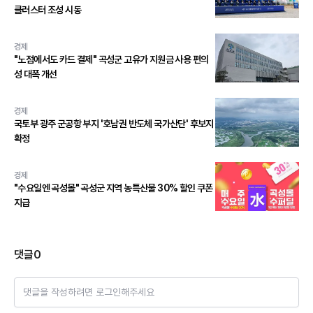
클러스터 조성 시동
경제
"노점에서도 카드 결제" 곡성군 고유가 지원금 사용 편의
성 대폭 개선
경제
국토부 광주 군공항 부지 '호남권 반도체 국가산단' 후보지
확정
경제
"수요일엔 곡성몰" 곡성군 지역 농특산물 30% 할인 쿠폰
지급
댓글
0
댓글을 작성하려면 로그인해주세요