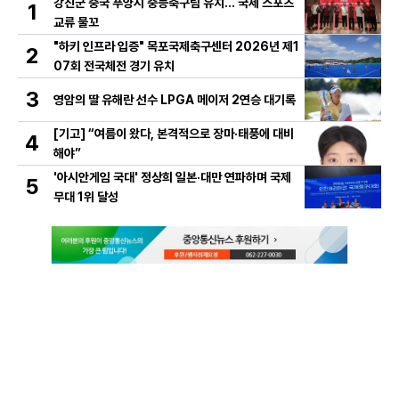
강진군 중국 푸양시 중등축구팀 유치… 국제 스포츠
1
교류 물꼬
"하키 인프라 입증" 목포국제축구센터 2026년 제1
2
07회 전국체전 경기 유치
3
영암의 딸 유해란 선수 LPGA 메이저 2연승 대기록
[기고] “여름이 왔다, 본격적으로 장마·태풍에 대비
4
해야”
'아시안게임 국대' 정상희 일본·대만 연파하며 국제
5
무대 1위 달성