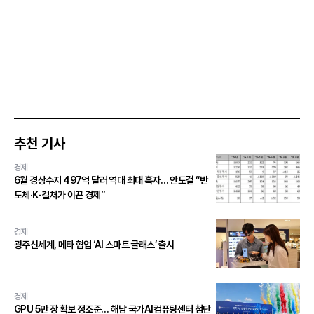
추천 기사
경제
6월 경상수지 497억 달러 역대 최대 흑자… 안도걸 “반
도체·K-컬처가 이끈 경제”
경제
광주신세계, 메타 협업 ‘AI 스마트 글래스’ 출시
경제
GPU 5만 장 확보 정조준… 해남 국가AI컴퓨팅센터 첨단