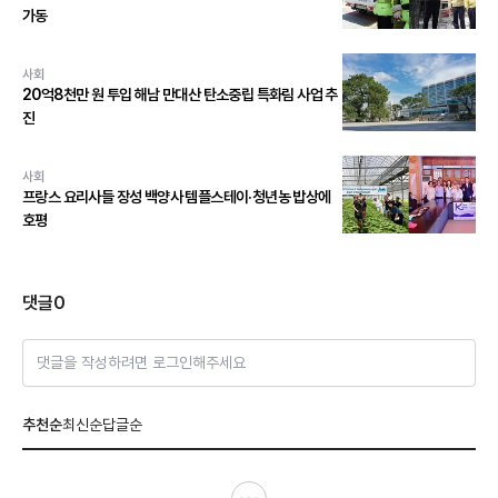
가동
사회
20억8천만 원 투입 해남 만대산 탄소중립 특화림 사업 추
진
사회
프랑스 요리사들 장성 백양사 템플스테이·청년농 밥상에
호평
댓글
0
댓글을 작성하려면 로그인해주세요
추천순
최신순
답글순