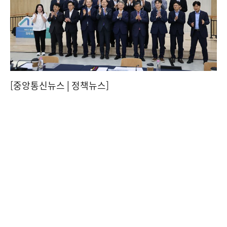
[중앙통신뉴스│정책뉴스]