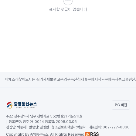
표시할 댓글이 없습니다
매체소개
찾아오시는 길
기사제보
광고문의
구독신청
제휴문의
저작권문의
독자투고
불편신
PC 버전
주소:
광주광역시 남구 천변좌로 552번길21 가동511호
등록번호:
광주 아-0024 등록일: 2008.03.06
편집인:
박종하
발행인:
김영란
청소년보호책임자:
박종하
대표전화:
062-227-0030
RSS
Copy
right by 중앙통신뉴스,
All Rights Reserved.