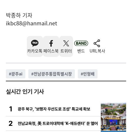
박종하 기자
ikbc88@hanmail.net
카카오톡
페이스북
트위터
밴드
URL복사
#
광주ai
#
전남광주통합특별시장
#
민형배
실시간 인기 기사
1
광주 북구, '보행자 우선도로 조성' 특교세 확보
2
전남교육청, 美 트로이대학에 ‘K-에듀센터’ 문 열어