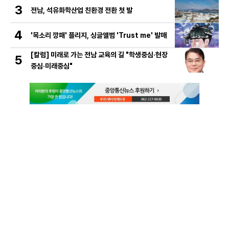
3
전남, 석유화학산업 친환경 전환 첫 발
4
'목소리 깡패' 플리지, 싱글앨범 'Trust me' 발매
[칼럼] 미래로 가는 전남 교육의 길 "학생중심·현장
5
중심·미래중심"