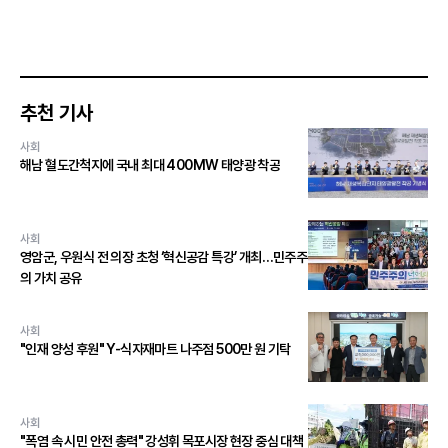
추천 기사
사회
해남 혈도간척지에 국내 최대 400MW 태양광 착공
사회
영암군, 우원식 전 의장 초청 ‘혁신공감 특강’ 개최…민주주
의 가치 공유
사회
"인재 양성 후원" Y-식자재마트 나주점 500만 원 기탁
사회
"폭염 속 시민 안전 총력" 강성휘 목포시장 현장 중심 대책