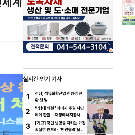
신세계
실시간 인기 기사
전남, 석유화학산업 친환경 전
1
환 첫 발
박형대 의원 "에너지 주권 시민
2
에게 환원... 재생에너지공사 서
둘러야"
[기고] 국민 생명을 지키는 가장
3
확실한 인프라, ‘민관협력’을 공