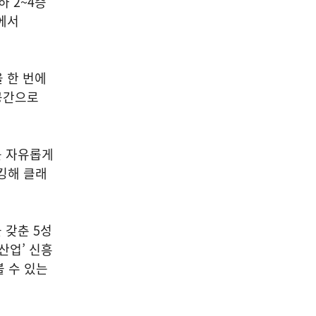
 2~4층
면에서
을 한 번에
 공간으로
를 자유롭게
킹해 클래
 갖춘 5성
산업’ 신흥
볼 수 있는