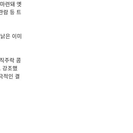
 마련돼 옛
관람 등 트
 낡은 이미
 직주락 콤
고 강조했
극적인 결