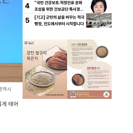
고히
“국민 건강보호․적정진료 문화
4
조성을 위한 건보공단 특사경제
도 도입해야”
[기고] 군민의 삶을 바꾸는 적극
5
행정, 진도에서부터 시작합니다
주광역시
롭게 태어