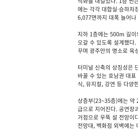
적화를 내걸었다. 1층 썬
에는 각각 대합실·승하차장
6,077면까지 대폭 늘어
지하 1층에는 500m 길
오갈 수 있도록 설계했다.
꾸며 광주만의 명소로 육
터미널 신축의 상징성은 단
바꿀 수 있는 호남권 대표
식, 뮤지컬, 강연 등 다양
상층부(23~35층)에는 약
급으로 지어진다. 공연장과
거점으로 우뚝 설 전망이다.
전망대, 백화점 외벽에는