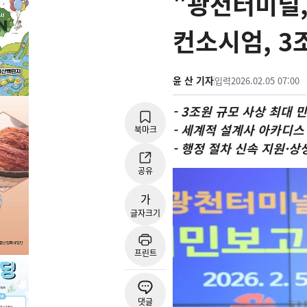
"광천터미널
컨소시엄, 3
윤 산 기자
입력
2026.02.05 07:00
- 3조원 규모 사상 최대
- 세계적 설계사 아카디스
북마크
- 행정 절차 신속 지원·
공유
가
글자크기
프린트
댓글