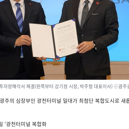
투자양해각서 체결(왼쪽부터 강기정 시장, 박주형 대표이사) ⓒ광
광주의 심장부인 광천터미널 일대가 최첨단 복합도시로 새
일 ‘광천터미널 복합화