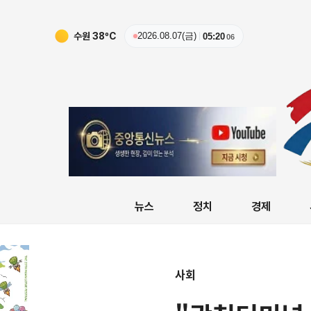
수원
38
ºC
2026.08.07(금)
05:20
07
뉴스
정치
경제
사회