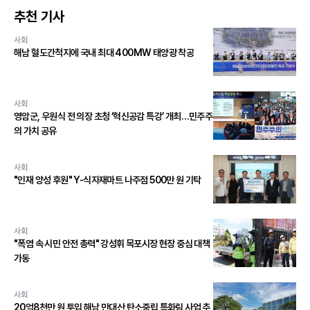
추천 기사
사회
해남 혈도간척지에 국내 최대 400MW 태양광 착공
사회
영암군, 우원식 전 의장 초청 ‘혁신공감 특강’ 개최…민주주
의 가치 공유
사회
"인재 양성 후원" Y-식자재마트 나주점 500만 원 기탁
사회
"폭염 속 시민 안전 총력" 강성휘 목포시장 현장 중심 대책
가동
사회
20억8천만 원 투입 해남 만대산 탄소중립 특화림 사업 추