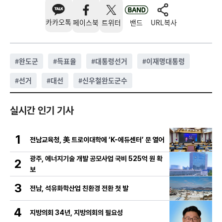
카카오톡
페이스북
트위터
밴드
URL복사
#
완도군
#
득표율
#
대통령선거
#
이재명대통령
#
선거
#
대선
#
신우철완도군수
실시간 인기 기사
1
전남교육청, 美 트로이대학에 ‘K-에듀센터’ 문 열어
광주, 에너지기술 개발 공모사업 국비 525억 원 확
2
보
3
전남, 석유화학산업 친환경 전환 첫 발
4
지방의회 34년, 지방의회의 필요성