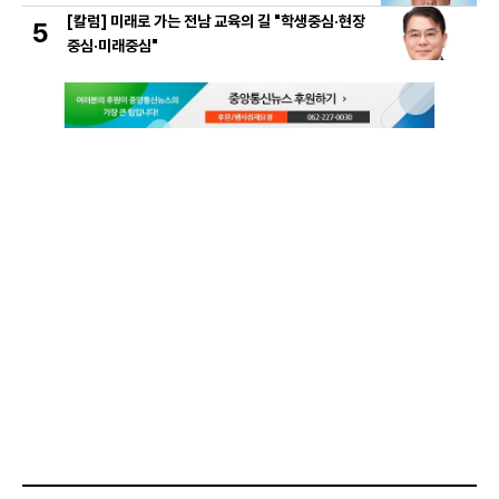
[칼럼] 미래로 가는 전남 교육의 길 "학생중심·현장
5
중심·미래중심"