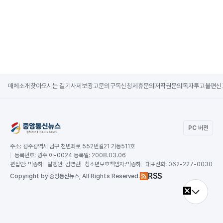
매체소개
찾아오시는 길
기사제보
광고문의
구독신청
제휴문의
저작권문의
독자투고
불편신
PC 버전
주소:
광주광역시 남구 천변좌로 552번길21 가동511호
등록번호:
광주 아-0024 등록일: 2008.03.06
편집인:
박종하
발행인:
김영란
청소년보호책임자:
박종하
대표전화:
062-227-0030
RSS
Copy
right by 중앙통신뉴스,
All Rights Reserved.