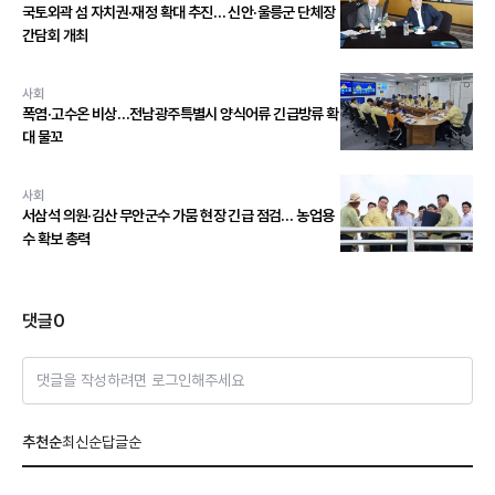
국토외곽 섬 자치권·재정 확대 추진… 신안·울릉군 단체장
간담회 개최
사회
폭염·고수온 비상…전남광주특별시 양식어류 긴급방류 확
대 물꼬
사회
서삼석 의원·김산 무안군수 가뭄 현장 긴급 점검… 농업용
수 확보 총력
댓글
0
댓글을 작성하려면 로그인해주세요
추천순
최신순
답글순