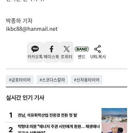
박종하 기자
ikbc88@hanmail.net
카카오톡
페이스북
트위터
밴드
URL복사
#
금호타이어
#
스코다스칼라
#
신차용타이어
실시간 인기 기사
1
전남, 석유화학산업 친환경 전환 첫 발
박형대 의원 "에너지 주권 시민에게 환원... 재생에너
2