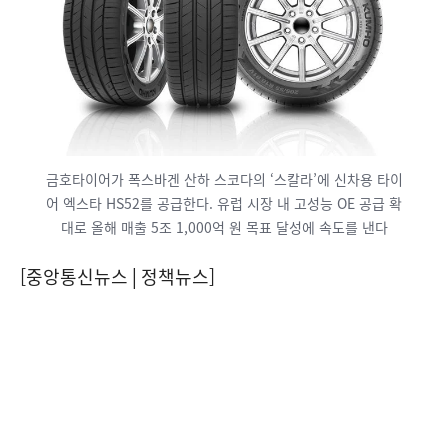
금호타이어가 폭스바겐 산하 스코다의 ‘스칼라’에 신차용 타이
어 엑스타 HS52를 공급한다. 유럽 시장 내 고성능 OE 공급 확
대로 올해 매출 5조 1,000억 원 목표 달성에 속도를 낸다
[중앙통신뉴스│정책뉴스]