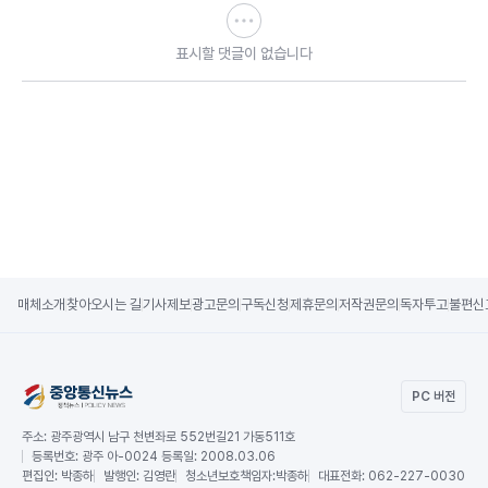
표시할 댓글이 없습니다
매체소개
찾아오시는 길
기사제보
광고문의
구독신청
제휴문의
저작권문의
독자투고
불편신
PC 버전
주소:
광주광역시 남구 천변좌로 552번길21 가동511호
등록번호:
광주 아-0024 등록일: 2008.03.06
편집인:
박종하
발행인:
김영란
청소년보호책임자:
박종하
대표전화:
062-227-0030