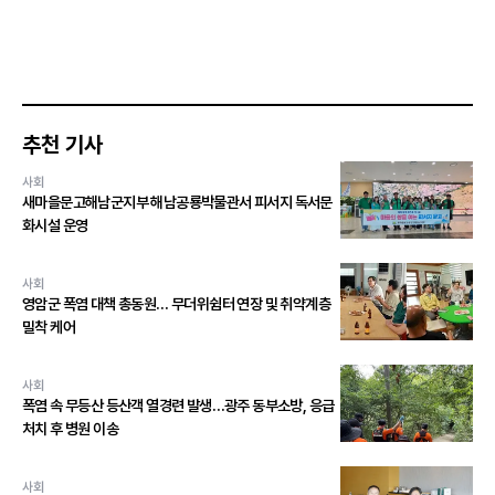
추천 기사
사회
새마을문고해남군지부 해남공룡박물관서 피서지 독서문
화시설 운영
사회
영암군 폭염 대책 총동원… 무더위쉼터 연장 및 취약계층
밀착 케어
사회
폭염 속 무등산 등산객 열경련 발생…광주 동부소방, 응급
처치 후 병원 이송
사회