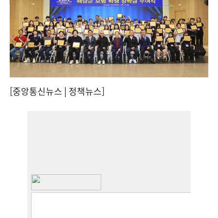
[중앙통신뉴스│정책뉴스]