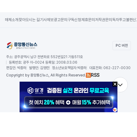
매체소개
찾아오시는 길
기사제보
광고문의
구독신청
제휴문의
저작권문의
독자투고
불편신
PC 버전
주소:
광주광역시 남구 천변좌로 552번길21 가동511호
등록번호:
광주 아-0024 등록일: 2008.03.06
편집인:
박종하
발행인:
김영란
청소년보호책임자:
박종하
대표전화:
062-227-0030
RSS
Copy
right by 중앙통신뉴스,
All Rights Reserved.