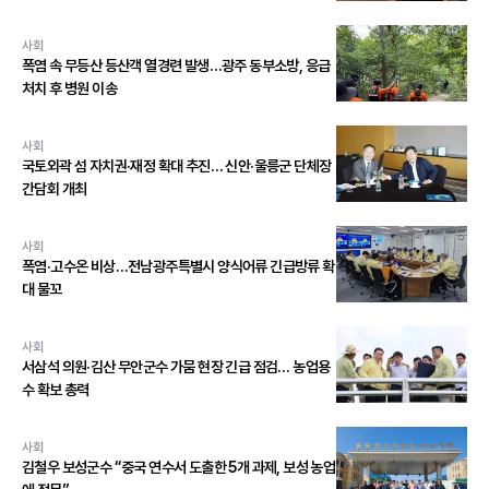
사회
폭염 속 무등산 등산객 열경련 발생…광주 동부소방, 응급
처치 후 병원 이송
사회
국토외곽 섬 자치권·재정 확대 추진… 신안·울릉군 단체장
간담회 개최
사회
폭염·고수온 비상…전남광주특별시 양식어류 긴급방류 확
대 물꼬
사회
서삼석 의원·김산 무안군수 가뭄 현장 긴급 점검… 농업용
수 확보 총력
사회
김철우 보성군수 “중국 연수서 도출한 5개 과제, 보성 농업