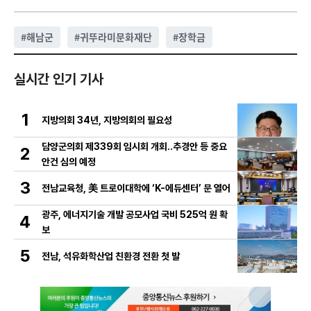
#
해남군
#
귀뚜라미문화재단
#
장학금
실시간 인기 기사
1
지방의회 34년, 지방의회의 필요성
담양군의회 제339회 임시회 개회..추경안 등 중요
2
안건 심의 예정
3
전남교육청, 美 트로이대학에 ‘K-에듀센터’ 문 열어
광주, 에너지기술 개발 공모사업 국비 525억 원 확
4
보
5
전남, 석유화학산업 친환경 전환 첫 발