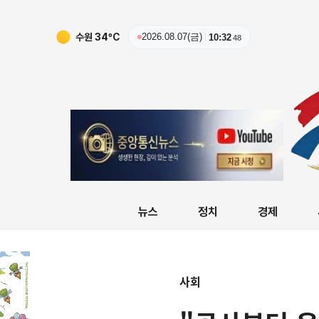
수원
34
ºC
2026.08.07(금)
10:32
49
뉴스
정치
경제
사회