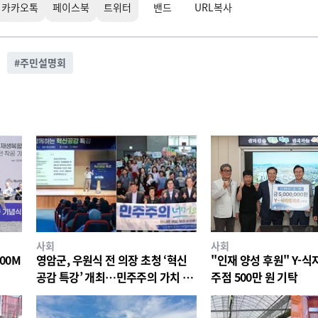
카카오톡
페이스북
트위터
밴드
URL복사
#
주민설명회
사회
사회
00M
영암군, 우원식 전 의장 초청 ‘혁신
"인재 양성 후원" Y-
공감 특강’ 개최…민주주의 가치 공
주점 500만 원 기탁
유