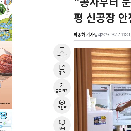
"공사부터 운
평 신공장 안
박종하 기자
입력
2026.06.17 11:01
북마크
공유
가
글자크기
프린트
댓글