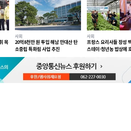
사회
사회
휘 목
20억8천만 원 투입 해남 만대산 탄
프랑스 요리사들 장성 
소중립 특화림 사업 추진
스테이·청년농 밥상에 