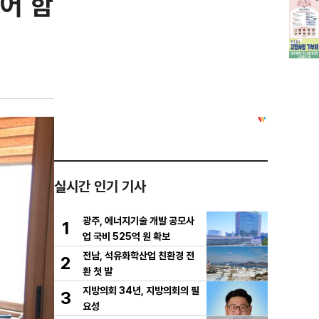
어 함
실시간 인기 기사
광주, 에너지기술 개발 공모사
1
업 국비 525억 원 확보
전남, 석유화학산업 친환경 전
2
환 첫 발
지방의회 34년, 지방의회의 필
3
요성