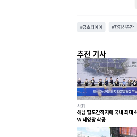
#
금호타이어
#
함평신공장
추천 기사
사회
해남 혈도간척지에 국내 최대 4
W 태양광 착공