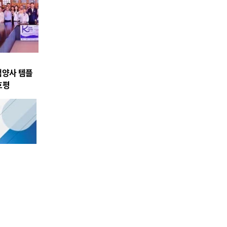
백양사 템플
호평