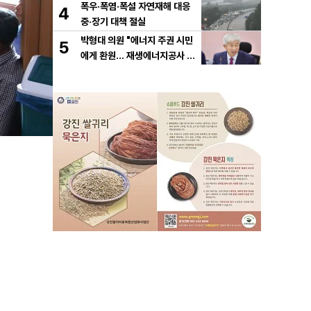
폭우·폭염·폭설 자연재해 대응
4
중·장기 대책 절실
박형대 의원 "에너지 주권 시민
5
에게 환원... 재생에너지공사 서
둘러야"