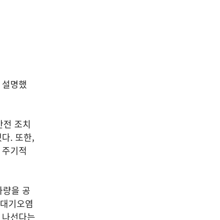
을 설명했
안전 조치
다. 또한,
장 주기적
차량을 공
 대기오염
에 나선다는