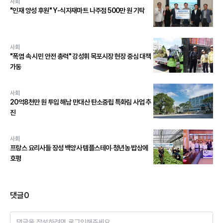
사회
"인재 양성 후원" Y-식자재마트 나주점 500만 원 기탁
사회
"폭염 속 시민 안전 총력" 강성휘 목포시장 현장 중심 대책
가동
사회
20억8천만 원 투입 해남 만대산 탄소중립 특화림 사업 추
진
사회
프랑스 요리사들 장성 백양사 템플스테이·청년농 밥상에
호평
댓글
0
댓글을 작성하려면 로그인해주세요