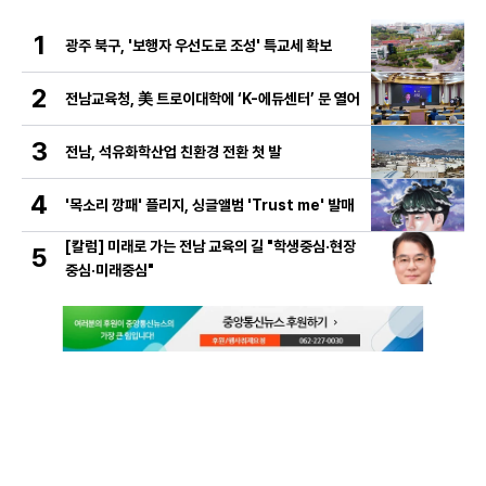
1
광주 북구, '보행자 우선도로 조성' 특교세 확보
2
전남교육청, 美 트로이대학에 ‘K-에듀센터’ 문 열어
3
전남, 석유화학산업 친환경 전환 첫 발
4
'목소리 깡패' 플리지, 싱글앨범 'Trust me' 발매
[칼럼] 미래로 가는 전남 교육의 길 "학생중심·현장
5
중심·미래중심"