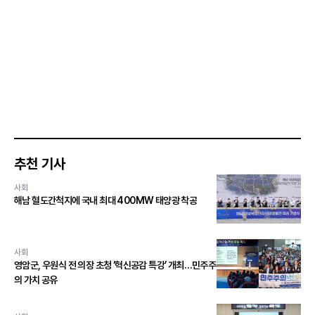
추천 기사
사회
해남 혈도간척지에 국내 최대 400MW 태양광 착공
사회
영암군, 우원식 전 의장 초청 ‘혁신공감 특강’ 개최…민주주
의 가치 공유