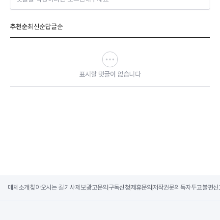
추천순
최신순
답글순
표시할 댓글이 없습니다
매체소개
찾아오시는 길
기사제보
광고문의
구독신청
제휴문의
저작권문의
독자투고
불편신