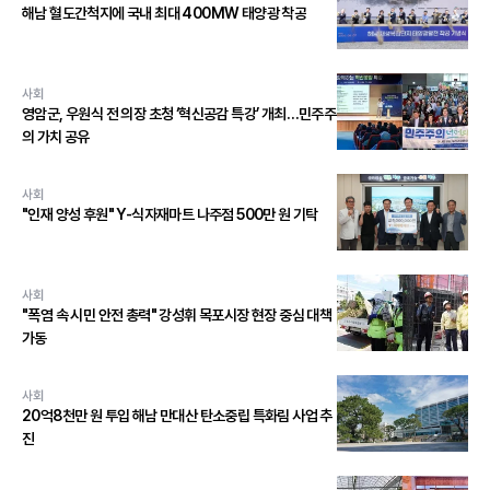
해남 혈도간척지에 국내 최대 400MW 태양광 착공
사회
영암군, 우원식 전 의장 초청 ‘혁신공감 특강’ 개최…민주주
의 가치 공유
사회
"인재 양성 후원" Y-식자재마트 나주점 500만 원 기탁
사회
"폭염 속 시민 안전 총력" 강성휘 목포시장 현장 중심 대책
가동
사회
20억8천만 원 투입 해남 만대산 탄소중립 특화림 사업 추
진