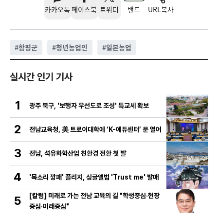
카카오톡
페이스북
트위터
밴드
URL복사
#
함평군
#
청년농업인
#
일본농업
실시간 인기 기사
1
광주 북구, '보행자 우선도로 조성' 특교세 확보
2
전남교육청, 美 트로이대학에 ‘K-에듀센터’ 문 열어
3
전남, 석유화학산업 친환경 전환 첫 발
4
'목소리 깡패' 플리지, 싱글앨범 'Trust me' 발매
[칼럼] 미래로 가는 전남 교육의 길 "학생중심·현장
5
중심·미래중심"