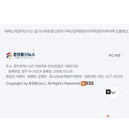
매체소개
찾아오시는 길
기사제보
광고문의
구독신청
제휴문의
저작권문의
독자투고
불편신
PC 버전
주소:
광주광역시 남구 천변좌로 552번길21 가동511호
등록번호:
광주 아-0024 등록일: 2008.03.06
편집인:
박종하
발행인:
김영란
청소년보호책임자:
박종하
대표전화:
062-227-0030
RSS
Copy
right by 중앙통신뉴스,
All Rights Reserved.