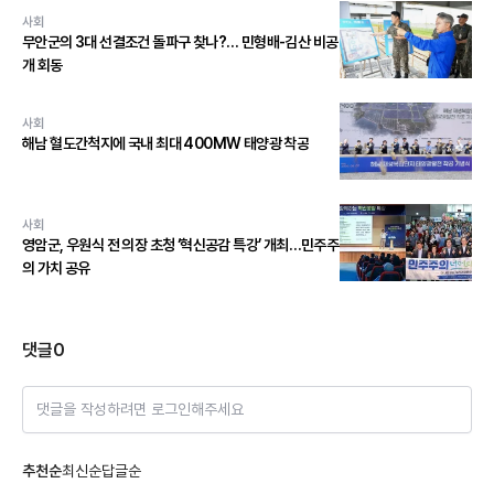
사회
무안군의 3대 선결조건 돌파구 찾나?… 민형배-김산 비공
개 회동
사회
해남 혈도간척지에 국내 최대 400MW 태양광 착공
사회
영암군, 우원식 전 의장 초청 ‘혁신공감 특강’ 개최…민주주
의 가치 공유
댓글
0
댓글을 작성하려면 로그인해주세요
추천순
최신순
답글순