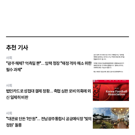
추천 기사
사회
"광주 해체? 억측일 뿐"… 임택 청장 "재정 격차 해소 위한
필수 과제"
사회
법인카드로 성접대 결제 정황… 축협 심판 로비 의혹에 외
신 일제히 비판
사회
"대관료 단돈 1만 원"… 전남광주통합시 공공예식장 '빛의
정원' 돌풍