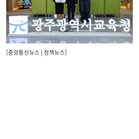
[중앙통신뉴스│정책뉴스]