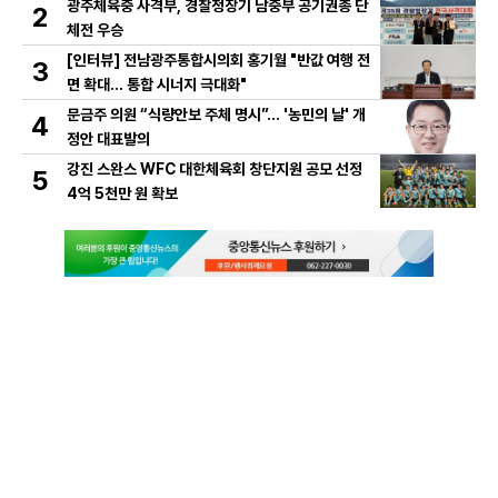
광주체육중 사격부, 경찰청장기 남중부 공기권총 단
2
체전 우승
[인터뷰] 전남광주통합시의회 홍기월 "반값 여행 전
3
면 확대… 통합 시너지 극대화"
문금주 의원 “식량안보 주체 명시”… '농민의 날' 개
4
정안 대표발의
강진 스완스 WFC 대한체육회 창단지원 공모 선정
5
4억 5천만 원 확보