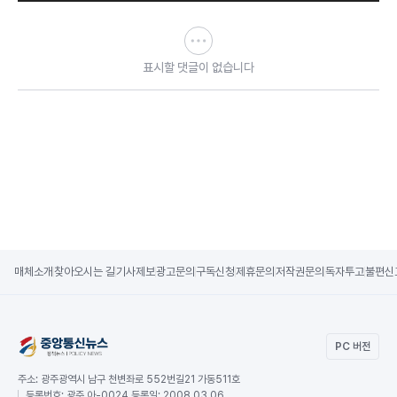
표시할 댓글이 없습니다
매체소개
찾아오시는 길
기사제보
광고문의
구독신청
제휴문의
저작권문의
독자투고
불편신
PC 버전
주소:
광주광역시 남구 천변좌로 552번길21 가동511호
등록번호:
광주 아-0024 등록일: 2008.03.06