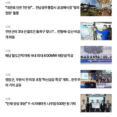
사회
"대관료 단돈 1만 원"… 전남광주통합시 공공예식장 '빛의
정원' 돌풍
사회
무안군의 3대 선결조건 돌파구 찾나?… 민형배-김산 비공
개 회동
사회
해남 혈도간척지에 국내 최대 400MW 태양광 착공
사회
영암군, 우원식 전 의장 초청 ‘혁신공감 특강’ 개최…민주주
의 가치 공유
사회
"인재 양성 후원" Y-식자재마트 나주점 500만 원 기탁