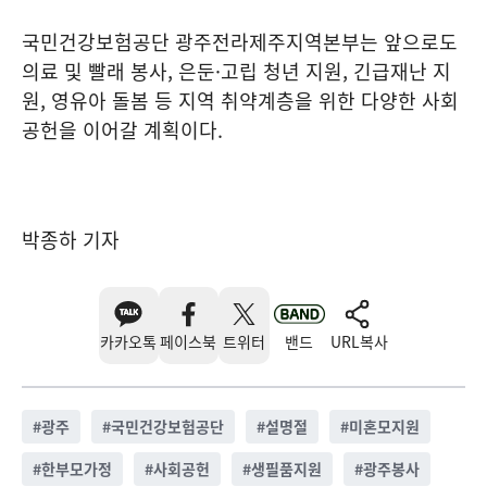
국민건강보험공단 광주전라제주지역본부는 앞으로도
의료 및 빨래 봉사, 은둔·고립 청년 지원, 긴급재난 지
원, 영유아 돌봄 등 지역 취약계층을 위한 다양한 사회
공헌을 이어갈 계획이다.
박종하 기자
카카오톡
페이스북
트위터
밴드
URL복사
#
광주
#
국민건강보험공단
#
설명절
#
미혼모지원
#
한부모가정
#
사회공헌
#
생필품지원
#
광주봉사