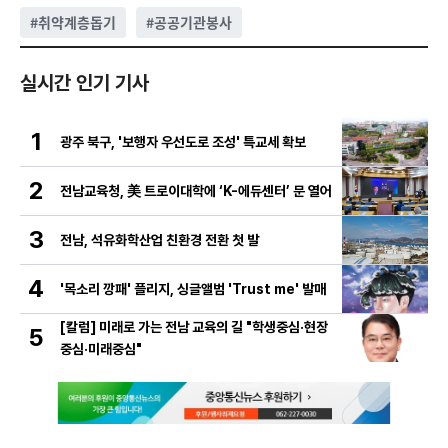
#
취약계층돕기
#
공공기관봉사
실시간 인기 기사
1
광주 북구, '보행자 우선도로 조성' 특교세 확보
2
전남교육청, 美 트로이대학에 ‘K-에듀센터’ 문 열어
3
전남, 석유화학산업 친환경 전환 첫 발
4
'목소리 깡패' 플리지, 싱글앨범 'Trust me' 발매
[칼럼] 미래로 가는 전남 교육의 길 "학생중심·현장
5
중심·미래중심"