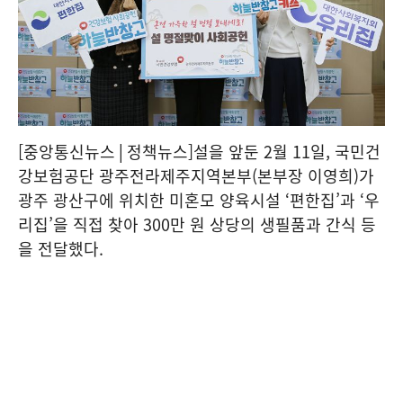
[중앙통신뉴스│정책뉴스]설을 앞둔 2월 11일, 국민건
강보험공단 광주전라제주지역본부(본부장 이영희)가
광주 광산구에 위치한 미혼모 양육시설 ‘편한집’과 ‘우
리집’을 직접 찾아 300만 원 상당의 생필품과 간식 등
을 전달했다.