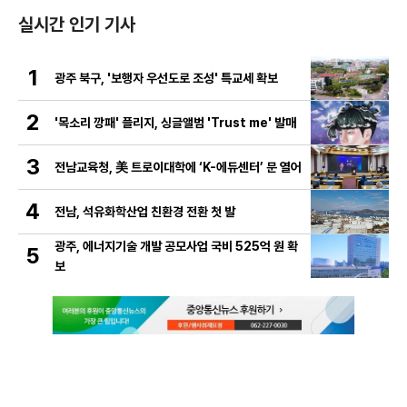
실시간 인기 기사
1
광주 북구, '보행자 우선도로 조성' 특교세 확보
2
'목소리 깡패' 플리지, 싱글앨범 'Trust me' 발매
3
전남교육청, 美 트로이대학에 ‘K-에듀센터’ 문 열어
4
전남, 석유화학산업 친환경 전환 첫 발
광주, 에너지기술 개발 공모사업 국비 525억 원 확
5
보