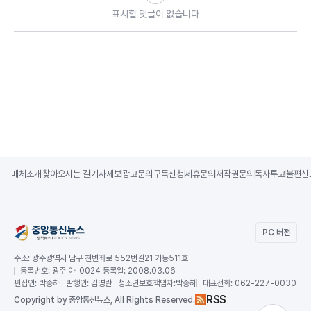
표시할 댓글이 없습니다
매체소개
찾아오시는 길
기사제보
광고문의
구독신청
제휴문의
저작권문의
독자투고
불편신
PC 버전
주소:
광주광역시 남구 천변좌로 552번길21 가동511호
등록번호:
광주 아-0024 등록일: 2008.03.06
편집인:
박종하
발행인:
김영란
청소년보호책임자:
박종하
대표전화:
062-227-0030
RSS
Copy
right by 중앙통신뉴스,
All Rights Reserved.