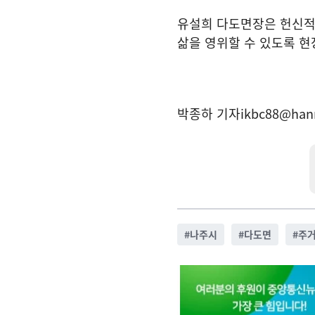
유설희 다도면장은 헌신적
삶을 영위할 수 있도록 현
박종하 기자
ikbc88@han
#
나주시
#
다도면
#
주