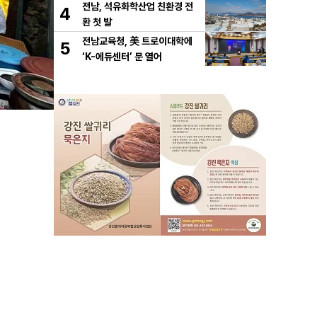
전남, 석유화학산업 친환경 전
4
환 첫 발
전남교육청, 美 트로이대학에
5
‘K-에듀센터’ 문 열어