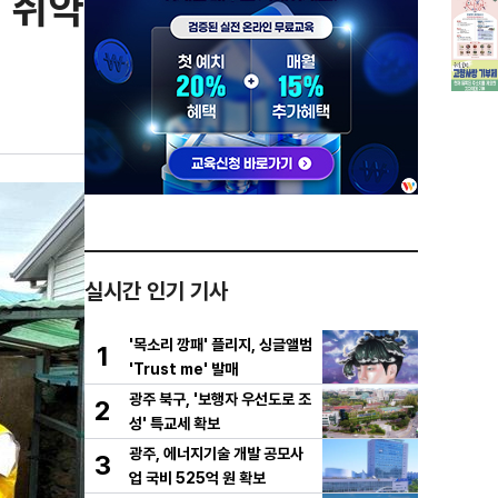
 취약
실시간 인기 기사
'목소리 깡패' 플리지, 싱글앨범
1
'Trust me' 발매
광주 북구, '보행자 우선도로 조
2
성' 특교세 확보
광주, 에너지기술 개발 공모사
3
업 국비 525억 원 확보