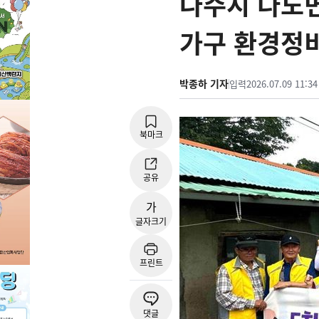
나주시 다도면
가구 환경정
박종하 기자
입력
2026.07.09 11:34
북마크
공유
가
글자크기
프린트
댓글