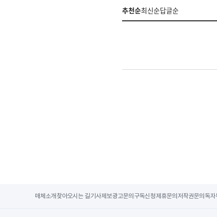
추천순
최신순
답글순
매체소개
찾아오시는 길
기사제보
광고문의
구독신청
제휴문의
저작권문의
독자