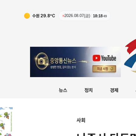
수원
29.8
ºC
2026.08.07(금)
18:18
50
뉴스
정치
경제
사회