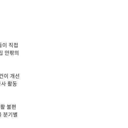
들이 직접
집 안팎의
건이 개선
봉사 활동
활 불편
을 분기별