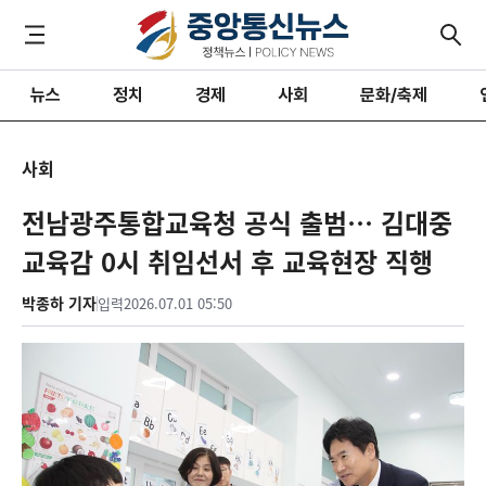
뉴스
정치
경제
사회
문화/축제
사회
전남광주통합교육청 공식 출범… 김대중
교육감 0시 취임선서 후 교육현장 직행
박종하 기자
입력
2026.07.01 05:50