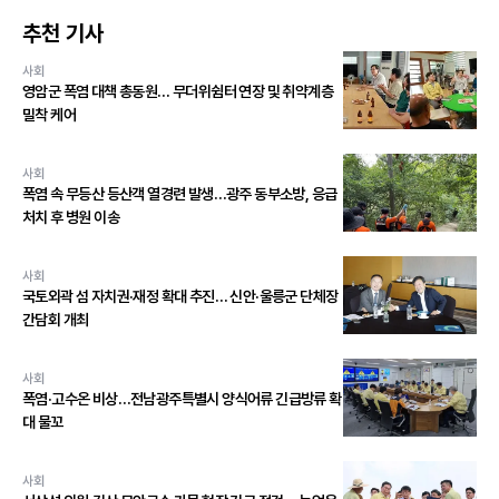
추천 기사
사회
영암군 폭염 대책 총동원… 무더위쉼터 연장 및 취약계층
밀착 케어
사회
폭염 속 무등산 등산객 열경련 발생…광주 동부소방, 응급
처치 후 병원 이송
사회
국토외곽 섬 자치권·재정 확대 추진… 신안·울릉군 단체장
간담회 개최
사회
폭염·고수온 비상…전남광주특별시 양식어류 긴급방류 확
대 물꼬
사회