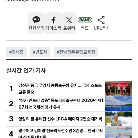
카카오톡
페이스북
트위터
밴드
URL복사
#
김대중
#
반도체
#
전남광주통합교육청
실시간 인기 기사
강진군 중국 푸양시 중등축구팀 유치… 국제 스포츠
1
교류 물꼬
"하키 인프라 입증" 목포국제축구센터 2026년 제1
2
07회 전국체전 경기 유치
3
영암의 딸 유해란 선수 LPGA 메이저 2연승 대기록
광주체고 김체량 전국역도선수권 3관왕… 한국 주니
4
어 신기록 대기록