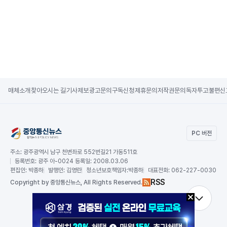
매체소개
찾아오시는 길
기사제보
광고문의
구독신청
제휴문의
저작권문의
독자투고
불편신
PC 버전
주소:
광주광역시 남구 천변좌로 552번길21 가동511호
등록번호:
광주 아-0024 등록일: 2008.03.06
편집인:
박종하
발행인:
김영란
청소년보호책임자:
박종하
대표전화:
062-227-0030
RSS
Copy
right by 중앙통신뉴스,
All Rights Reserved.