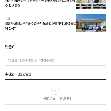
서삼석 의원·김산 무안군수 가뭄 현장 긴급 점검… 농업용
수 확보 총력
사회
김철우 보성군수 “중국 연수서 도출한 5개 과제, 보성 농업
에 접목”
댓글
0
댓글을 작성하려면 로그인해주세요
추천순
최신순
답글순
표시할 댓글이 없습니다