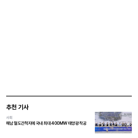
추천 기사
사회
해남 혈도간척지에 국내 최대 400MW 태양광 착공