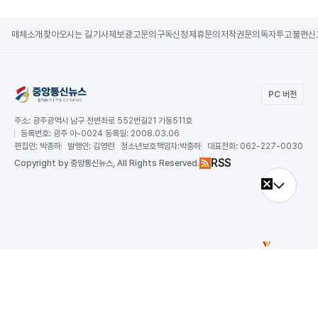
매체소개
찾아오시는 길
기사제보
광고문의
구독신청
제휴문의
저작권문의
독자투고
불편신
PC 버전
주소:
광주광역시 남구 천변좌로 552번길21 가동511호
등록번호:
광주 아-0024 등록일: 2008.03.06
편집인:
박종하
발행인:
김영란
청소년보호책임자:
박종하
대표전화:
062-227-0030
RSS
Copy
right by 중앙통신뉴스,
All Rights Reserved.