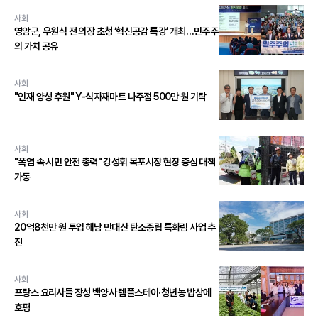
사회
영암군, 우원식 전 의장 초청 ‘혁신공감 특강’ 개최…민주주
의 가치 공유
사회
"인재 양성 후원" Y-식자재마트 나주점 500만 원 기탁
사회
"폭염 속 시민 안전 총력" 강성휘 목포시장 현장 중심 대책
가동
사회
20억8천만 원 투입 해남 만대산 탄소중립 특화림 사업 추
진
사회
프랑스 요리사들 장성 백양사 템플스테이·청년농 밥상에
호평