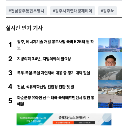
#
전남광주통합특별시
#
광주사회연대경제데이
#
광주fc
실시간 인기 기사
광주, 에너지기술 개발 공모사업 국비 525억 원 확
1
보
2
지방의회 34년, 지방의회의 필요성
3
폭우·폭염·폭설 자연재해 대응 중·장기 대책 절실
4
전남, 석유화학산업 친환경 전환 첫 발
화순군청 유아연 선수 태국 국제배드민턴서 값진 동
5
메달