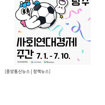
[중앙통신뉴스│정책뉴스]