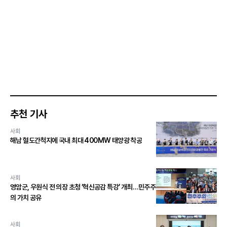
추천 기사
사회
해남 혈도간척지에 국내 최대 400MW 태양광 착공
사회
영암군, 우원식 전 의장 초청 ‘혁신공감 특강’ 개최…민주주
의 가치 공유
사회