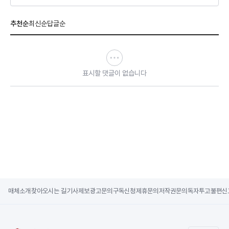
추천순
최신순
답글순
표시할 댓글이 없습니다
매체소개
찾아오시는 길
기사제보
광고문의
구독신청
제휴문의
저작권문의
독자투고
불편신