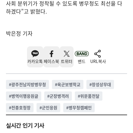
사회 분위기가 정착될 수 있도록 병무청도 최선을 다
하겠다”고 밝혔다.
박은정 기자
카카오톡
페이스북
트위터
밴드
URL복사
#
광주전남지방병무청
#
육군보병학교
#
장성상무대
#
병역이행응원글
#
군장병격려
#
위문품전달
#
전종호청장
#
군인응원
#
병무청캠페인
실시간 인기 기사