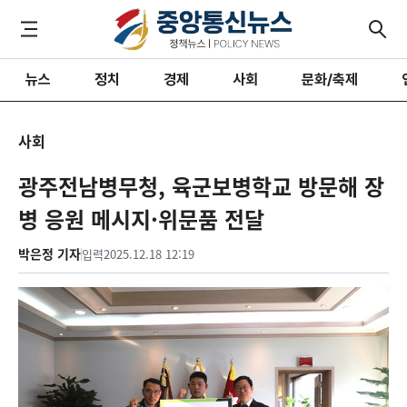
뉴스
정치
경제
사회
문화/축제
사회
광주전남병무청, 육군보병학교 방문해 장
병 응원 메시지·위문품 전달
박은정 기자
입력
2025.12.18 12:19