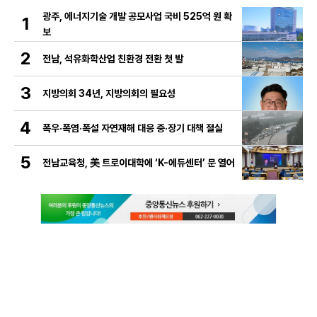
광주, 에너지기술 개발 공모사업 국비 525억 원 확
1
보
2
전남, 석유화학산업 친환경 전환 첫 발
3
지방의회 34년, 지방의회의 필요성
4
폭우·폭염·폭설 자연재해 대응 중·장기 대책 절실
5
전남교육청, 美 트로이대학에 ‘K-에듀센터’ 문 열어