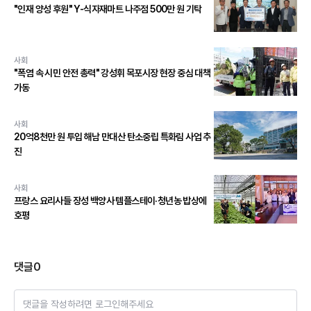
"인재 양성 후원" Y-식자재마트 나주점 500만 원 기탁
사회
"폭염 속 시민 안전 총력" 강성휘 목포시장 현장 중심 대책
가동
사회
20억8천만 원 투입 해남 만대산 탄소중립 특화림 사업 추
진
사회
프랑스 요리사들 장성 백양사 템플스테이·청년농 밥상에
호평
댓글
0
댓글을 작성하려면 로그인해주세요