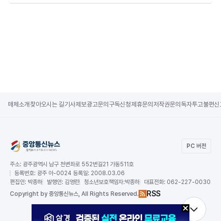
매체소개
찾아오시는 길
기사제보
광고문의
구독신청
제휴문의
저작권문의
독자투고
불편신
PC 버전
주소:
광주광역시 남구 천변좌로 552번길21 가동511호
등록번호:
광주 아-0024 등록일: 2008.03.06
편집인:
박종하
발행인:
김영란
청소년보호책임자:
박종하
대표전화:
062-227-0030
RSS
Copy
right by 중앙통신뉴스,
All Rights Reserved.