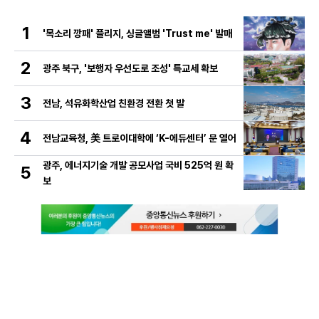
1
'목소리 깡패' 플리지, 싱글앨범 'Trust me' 발매
2
광주 북구, '보행자 우선도로 조성' 특교세 확보
3
전남, 석유화학산업 친환경 전환 첫 발
4
전남교육청, 美 트로이대학에 ‘K-에듀센터’ 문 열어
광주, 에너지기술 개발 공모사업 국비 525억 원 확
5
보