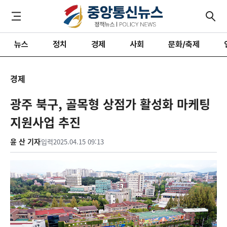
뉴스
정치
경제
사회
문화/축제
경제
광주 북구, 골목형 상점가 활성화 마케팅
지원사업 추진
윤 산 기자
입력
2025.04.15 09:13