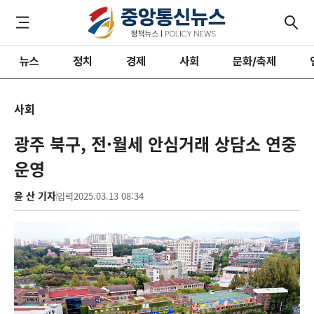
뉴스
정치
경제
사회
문화/축제
사회
광주 북구, 전·월세 안심거래 상담소 연중
운영
윤 산 기자
입력
2025.03.13 08:34