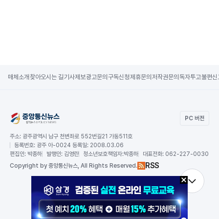
매체소개
찾아오시는 길
기사제보
광고문의
구독신청
제휴문의
저작권문의
독자투고
불편신
PC 버전
주소:
광주광역시 남구 천변좌로 552번길21 가동511호
등록번호:
광주 아-0024 등록일: 2008.03.06
편집인:
박종하
발행인:
김영란
청소년보호책임자:
박종하
대표전화:
062-227-0030
RSS
Copy
right by 중앙통신뉴스,
All Rights Reserved.