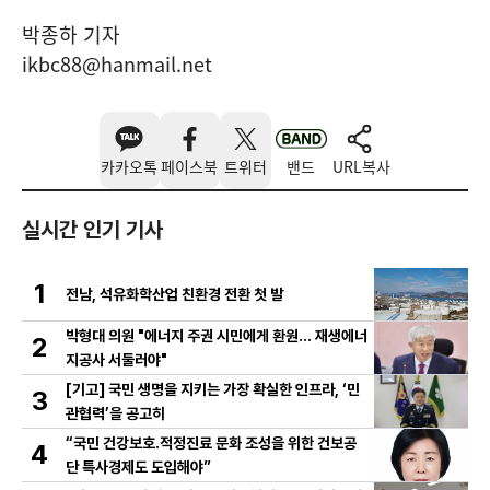
박종하 기자
ikbc88@hanmail.net
카카오톡
페이스북
트위터
밴드
URL복사
실시간 인기 기사
1
전남, 석유화학산업 친환경 전환 첫 발
박형대 의원 "에너지 주권 시민에게 환원... 재생에너
2
지공사 서둘러야"
[기고] 국민 생명을 지키는 가장 확실한 인프라, ‘민
3
관협력’을 공고히
“국민 건강보호․적정진료 문화 조성을 위한 건보공
4
단 특사경제도 도입해야”