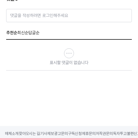
댓글을 작성하려면 로그인해주세요
추천순
최신순
답글순
표시할 댓글이 없습니다
매체소개
찾아오시는 길
기사제보
광고문의
구독신청
제휴문의
저작권문의
독자투고
불편신