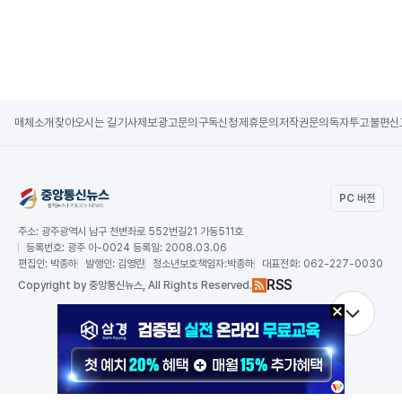
매체소개
찾아오시는 길
기사제보
광고문의
구독신청
제휴문의
저작권문의
독자투고
불편신
PC 버전
주소:
광주광역시 남구 천변좌로 552번길21 가동511호
등록번호:
광주 아-0024 등록일: 2008.03.06
편집인:
박종하
발행인:
김영란
청소년보호책임자:
박종하
대표전화:
062-227-0030
RSS
Copy
right by 중앙통신뉴스,
All Rights Reserved.