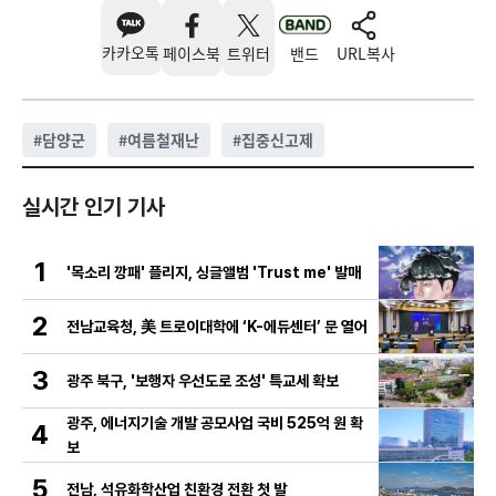
카카오톡
페이스북
트위터
밴드
URL복사
#
담양군
#
여름철재난
#
집중신고제
실시간 인기 기사
1
'목소리 깡패' 플리지, 싱글앨범 'Trust me' 발매
2
전남교육청, 美 트로이대학에 ‘K-에듀센터’ 문 열어
3
광주 북구, '보행자 우선도로 조성' 특교세 확보
광주, 에너지기술 개발 공모사업 국비 525억 원 확
4
보
5
전남, 석유화학산업 친환경 전환 첫 발