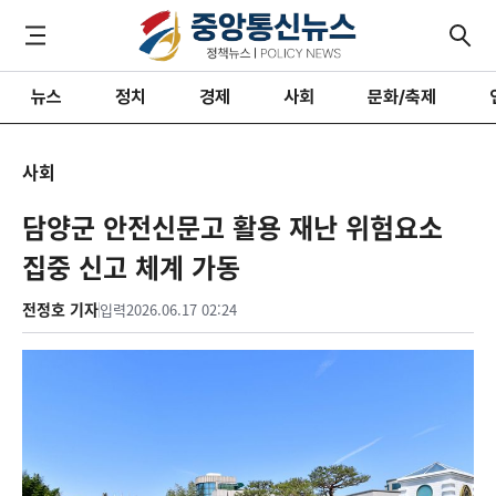
뉴스
정치
경제
사회
문화/축제
사회
담양군 안전신문고 활용 재난 위험요소
집중 신고 체계 가동
전정호 기자
입력
2026.06.17 02:24