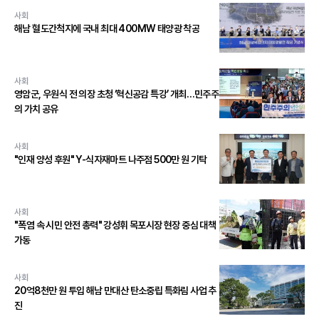
사회
해남 혈도간척지에 국내 최대 400MW 태양광 착공
사회
영암군, 우원식 전 의장 초청 ‘혁신공감 특강’ 개최…민주주
의 가치 공유
사회
"인재 양성 후원" Y-식자재마트 나주점 500만 원 기탁
사회
"폭염 속 시민 안전 총력" 강성휘 목포시장 현장 중심 대책
가동
사회
20억8천만 원 투입 해남 만대산 탄소중립 특화림 사업 추
진