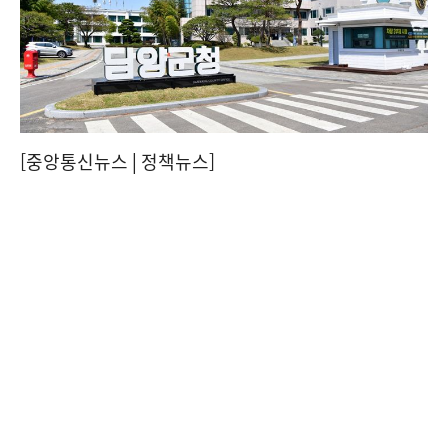
[중앙통신뉴스│정책뉴스]