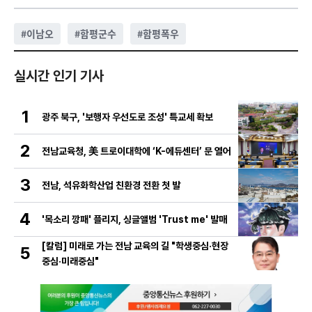
#
이남오
#
함평군수
#
함평폭우
실시간 인기 기사
1
광주 북구, '보행자 우선도로 조성' 특교세 확보
2
전남교육청, 美 트로이대학에 ‘K-에듀센터’ 문 열어
3
전남, 석유화학산업 친환경 전환 첫 발
4
'목소리 깡패' 플리지, 싱글앨범 'Trust me' 발매
[칼럼] 미래로 가는 전남 교육의 길 "학생중심·현장
5
중심·미래중심"