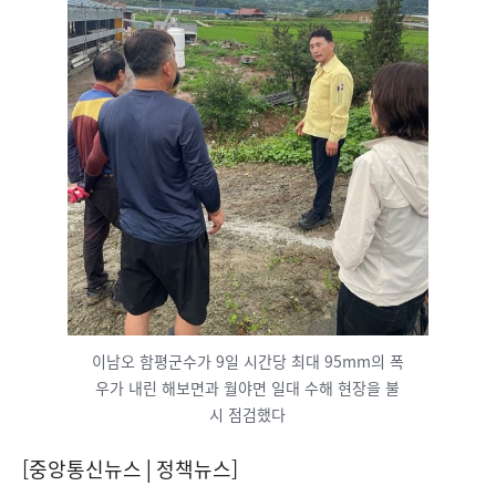
이남오 함평군수가 9일 시간당 최대 95mm의 폭
우가 내린 해보면과 월야면 일대 수해 현장을 불
시 점검했다
[중앙통신뉴스│정책뉴스]