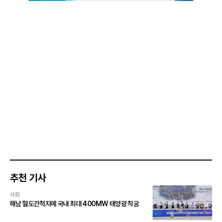
추천 기사
사회
해남 혈도간척지에 국내 최대 400MW 태양광 착공