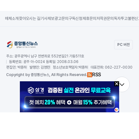
매체소개
찾아오시는 길
기사제보
광고문의
구독신청
제휴문의
저작권문의
독자투고
불편신
PC 버전
주소:
광주광역시 남구 천변좌로 552번길21 가동511호
등록번호:
광주 아-0024 등록일: 2008.03.06
편집인:
박종하
발행인:
김영란
청소년보호책임자:
박종하
대표전화:
062-227-0030
RSS
Copy
right by 중앙통신뉴스,
All Rights Reserved.