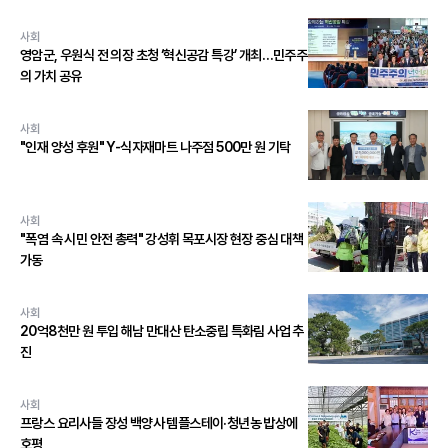
사회
영암군, 우원식 전 의장 초청 ‘혁신공감 특강’ 개최…민주주
의 가치 공유
사회
"인재 양성 후원" Y-식자재마트 나주점 500만 원 기탁
사회
"폭염 속 시민 안전 총력" 강성휘 목포시장 현장 중심 대책
가동
사회
20억8천만 원 투입 해남 만대산 탄소중립 특화림 사업 추
진
사회
프랑스 요리사들 장성 백양사 템플스테이·청년농 밥상에
호평