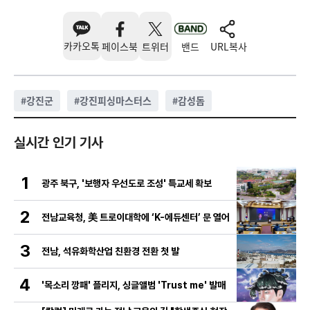
카카오톡
페이스북
트위터
밴드
URL복사
#
강진군
#
강진피싱마스터스
#
감성돔
실시간 인기 기사
1
광주 북구, '보행자 우선도로 조성' 특교세 확보
2
전남교육청, 美 트로이대학에 ‘K-에듀센터’ 문 열어
3
전남, 석유화학산업 친환경 전환 첫 발
4
'목소리 깡패' 플리지, 싱글앨범 'Trust me' 발매