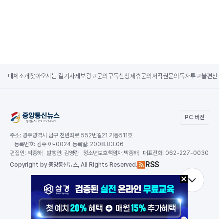
매체소개
찾아오시는 길
기사제보
광고문의
구독신청
제휴문의
저작권문의
독자투고
불편신
PC 버전
주소:
광주광역시 남구 천변좌로 552번길21 가동511호
등록번호:
광주 아-0024 등록일: 2008.03.06
편집인:
박종하
발행인:
김영란
청소년보호책임자:
박종하
대표전화:
062-227-0030
RSS
Copy
right by 중앙통신뉴스,
All Rights Reserved.