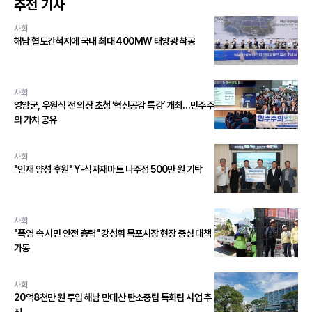
추천 기사
사회
해남 혈도간척지에 국내 최대 400MW 태양광 착공
사회
영암군, 우원식 전 의장 초청 ‘혁신공감 특강’ 개최…민주주
의 가치 공유
사회
"인재 양성 후원" Y-식자재마트 나주점 500만 원 기탁
사회
"폭염 속 시민 안전 총력" 강성휘 목포시장 현장 중심 대책
가동
사회
20억8천만 원 투입 해남 만대산 탄소중립 특화림 사업 추