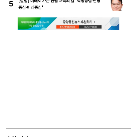
[칼럼] 미래로 가는 전남 교육의 길 "학생중심·현장
5
중심·미래중심"