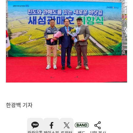
한광백 기자
카카오톡
페이스북
트위터
밴드
URL복사