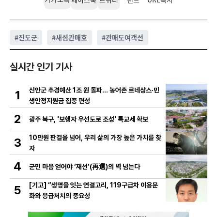
#
진도군
#
새섬관매호
#
관매도여객선
실시간 인기 기사
신안군 추경예산 1조 원 돌파… 농어촌 르네상스·민
1
생안정지원금 집중 편성
2
광주 북구, '보행자 우선도로 조성' 특교세 확보
10만원 판결을 넘어, 우리 삶의 가장 높은 가치를 찾
3
자
4
군민 마음 얻어야 ‘재선’(再選)의 벽 넘는다
[기고] “생명을 잇는 연결고리, 119구급차 이용문
5
화와 응급처치의 중요성