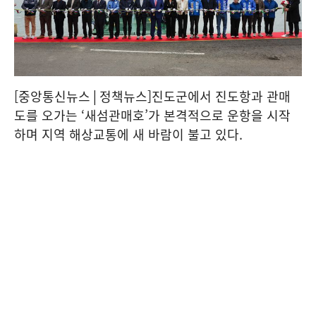
[중앙통신뉴스│정책뉴스]진도군에서 진도항과 관매
도를 오가는 ‘새섬관매호’가 본격적으로 운항을 시작
하며 지역 해상교통에 새 바람이 불고 있다.