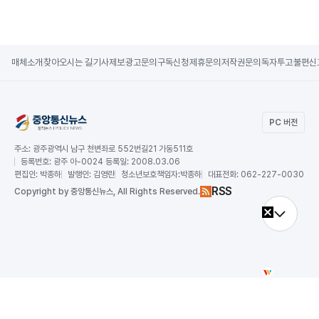
매체소개
찾아오시는 길
기사제보
광고문의
구독신청
제휴문의
저작권문의
독자투고
불편신
PC 버전
주소:
광주광역시 남구 천변좌로 552번길21 가동511호
등록번호:
광주 아-0024 등록일: 2008.03.06
편집인:
박종하
발행인:
김영란
청소년보호책임자:
박종하
대표전화:
062-227-0030
RSS
Copy
right by 중앙통신뉴스,
All Rights Reserved.