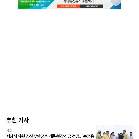
추천 기사
사회
서삼석 의원·김산 무안군수 가뭄 현장 긴급 점검… 농업용