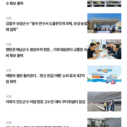
수 확보 총력
사회
김철우 보성군수 “중국 연수서 도출한 5개 과제, 보성 농업
에 접목”
사회
명현관 해남군수 중앙부처 방문…기후대응센터·교통망 국
비 확보 총력
사회
여행비 절반 돌려준다…‘완도 반값 여행’ 소비 효과 42억
원 육박
사회
이재각 진도군수 어업 현장 고수온 대비·무더위쉼터 점검
사회