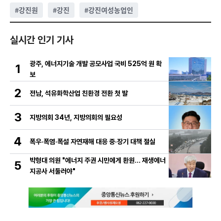
#
강진원
#
강진
#
강진여성농업인
실시간 인기 기사
광주, 에너지기술 개발 공모사업 국비 525억 원 확
1
보
2
전남, 석유화학산업 친환경 전환 첫 발
3
지방의회 34년, 지방의회의 필요성
4
폭우·폭염·폭설 자연재해 대응 중·장기 대책 절실
박형대 의원 "에너지 주권 시민에게 환원... 재생에너
5
지공사 서둘러야"