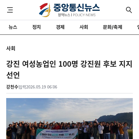
뉴스
정치
경제
사회
문화/축제
사회
강진 여성농업인 100명 강진원 후보 지지
선언
강천수
입력
2026.05.19 06:06