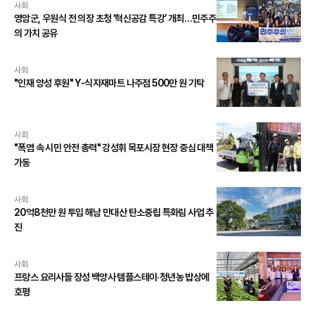
사회
영암군, 우원식 전 의장 초청 ‘혁신공감 특강’ 개최…민주주
의 가치 공유
사회
"인재 양성 후원" Y-식자재마트 나주점 500만 원 기탁
사회
"폭염 속 시민 안전 총력" 강성휘 목포시장 현장 중심 대책
가동
사회
20억8천만 원 투입 해남 만대산 탄소중립 특화림 사업 추
진
사회
프랑스 요리사들 장성 백양사 템플스테이·청년농 밥상에
호평