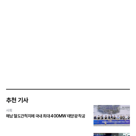
추천 기사
사회
해남 혈도간척지에 국내 최대 400MW 태양광 착공