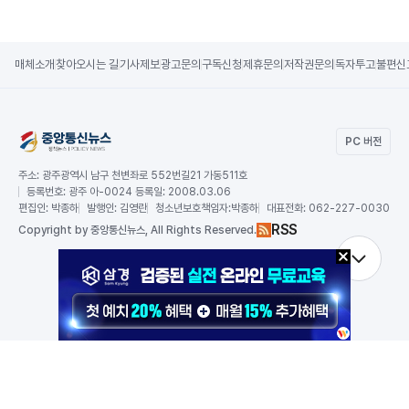
매체소개
찾아오시는 길
기사제보
광고문의
구독신청
제휴문의
저작권문의
독자투고
불편신
PC 버전
주소:
광주광역시 남구 천변좌로 552번길21 가동511호
등록번호:
광주 아-0024 등록일: 2008.03.06
편집인:
박종하
발행인:
김영란
청소년보호책임자:
박종하
대표전화:
062-227-0030
RSS
Copy
right by 중앙통신뉴스,
All Rights Reserved.