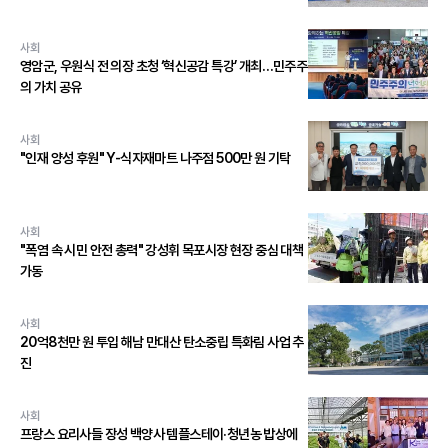
사회
영암군, 우원식 전 의장 초청 ‘혁신공감 특강’ 개최…민주주
의 가치 공유
사회
"인재 양성 후원" Y-식자재마트 나주점 500만 원 기탁
사회
"폭염 속 시민 안전 총력" 강성휘 목포시장 현장 중심 대책
가동
사회
20억8천만 원 투입 해남 만대산 탄소중립 특화림 사업 추
진
사회
프랑스 요리사들 장성 백양사 템플스테이·청년농 밥상에