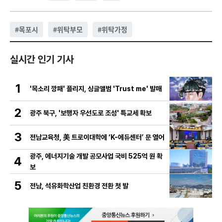
#
목포시
#
위탁부모
#
위탁가정
실시간 인기 기사
1
'목소리 깡패' 플리지, 싱글앨범 'Trust me' 발매
2
광주 북구, '보행자 우선도로 조성' 특교세 확보
3
전남교육청, 美 트로이대학에 ‘K-에듀센터’ 문 열어
광주, 에너지기술 개발 공모사업 국비 525억 원 확
4
보
5
전남, 석유화학산업 친환경 전환 첫 발