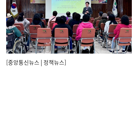
[중앙통신뉴스│정책뉴스]