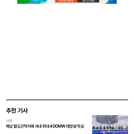
추천 기사
사회
해남 혈도간척지에 국내 최대 400MW 태양광 착공