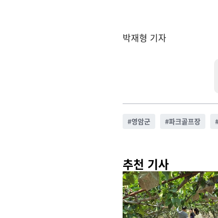
박재형 기자
#
영암군
#
파크골프장
추천 기사