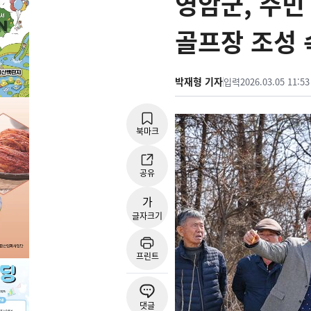
영암군, 주민
골프장 조성 
박재형 기자
입력
2026.03.05 11:53
북마크
공유
가
글자크기
프린트
댓글