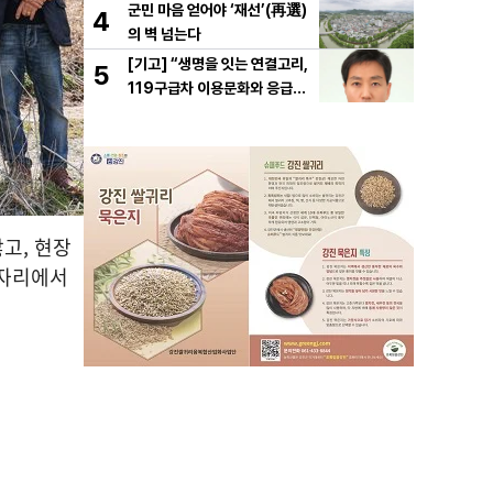
군민 마음 얻어야 ‘재선’(再選)
4
의 벽 넘는다
[기고] “생명을 잇는 연결고리,
5
119구급차 이용문화와 응급처
치의 중요성
고, 현장
 자리에서