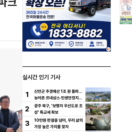
…파크
실시간 인기 기사
신안군 추경예산 1조 원 돌파…
1
농어촌 르네상스·민생안정지원
금 집중 편성
광주 북구, '보행자 우선도로 조
2
성' 특교세 확보
10만원 판결을 넘어, 우리 삶의
3
가장 높은 가치를 찾자