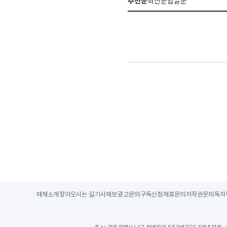
추천순
최신순
답글순
매체소개
찾아오시는 길
기사제보
광고문의
구독신청
제휴문의
저작권문의
독자