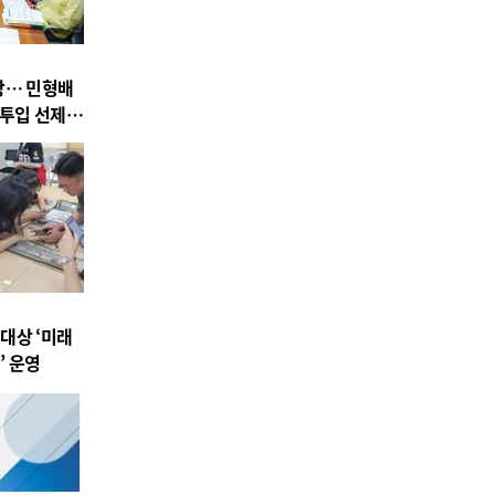
상… 민형배
 투입 선제
대상 ‘미래
’ 운영