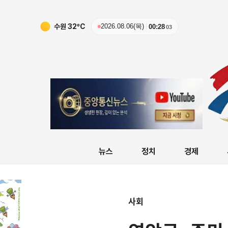
수원
32
ºC
2026.08.06(목)
00:28
04
뉴스
정치
경제
사회