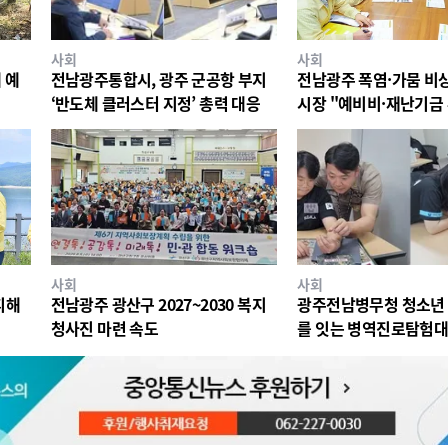
사회
사회
 예
전남광주통합시, 광주 군공항 부지
전남광주 폭염·가뭄 비
‘반도체 클러스터 지정’ 총력 대응
시장 "예비비·재난기금
대응"
사회
사회
피해
전남광주 광산구 2027~2030 복지
광주전남병무청 청소년 
청사진 마련 속도
를 잇는 병역진로탐험대