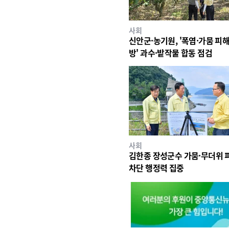
사회
신안군·농기원, '폭염·가뭄 피해
방' 과수·밭작물 합동 점검
사회
김한종 장성군수 가뭄·무더위 
차단 행정력 집중