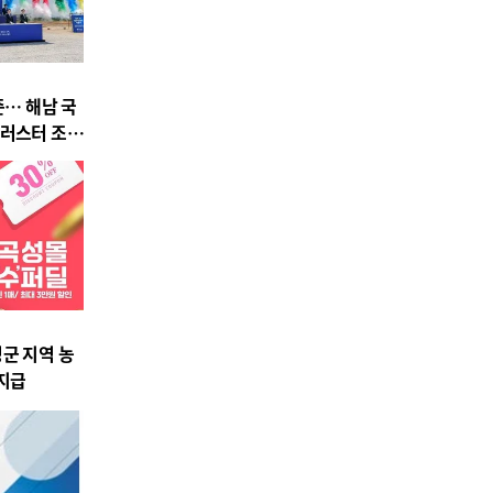
준… 해남 국
클러스터 조성
군 지역 농
 지급