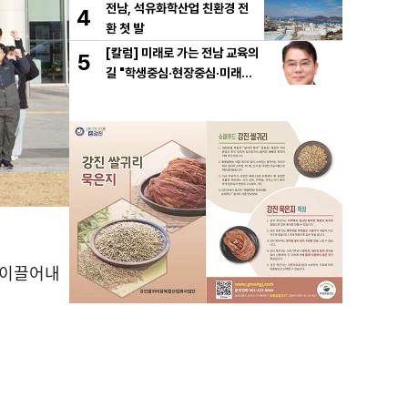
전남, 석유화학산업 친환경 전
4
환 첫 발
[칼럼] 미래로 가는 전남 교육의
5
길 "학생중심·현장중심·미래중
심"
 이끌어내