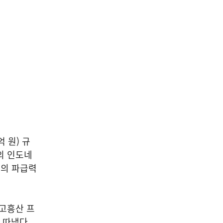
 원) 규
의 인도네
즈의 파급력
 고흥산 프
 따냈다.