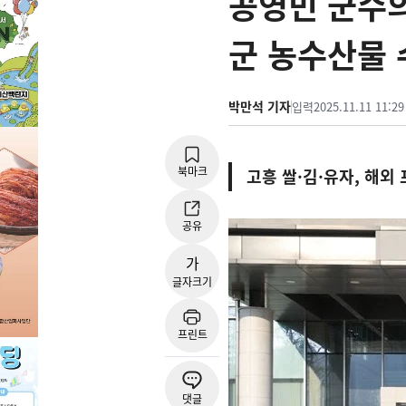
공영민 군수의
군 농수산물 
박만석 기자
입력
2025.11.11 11:29
북마크
고흥 쌀·김·유자, 해
공유
가
글자크기
프린트
댓글