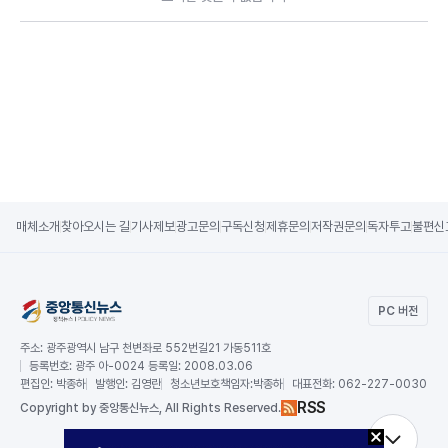
매체소개
찾아오시는 길
기사제보
광고문의
구독신청
제휴문의
저작권문의
독자투고
불편신
PC 버전
주소:
광주광역시 남구 천변좌로 552번길21 가동511호
등록번호:
광주 아-0024 등록일: 2008.03.06
편집인:
박종하
발행인:
김영란
청소년보호책임자:
박종하
대표전화:
062-227-0030
RSS
Copy
right by 중앙통신뉴스,
All Rights Reserved.