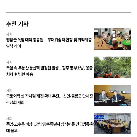
추천 기사
사회
영암군 폭염 대책 총동원… 무더위쉼터 연장 및 취약계층
밀착 케어
사회
폭염 속 무등산 등산객 열경련 발생…광주 동부소방, 응급
처치 후 병원 이송
사회
국토외곽 섬 자치권·재정 확대 추진… 신안·울릉군 단체장
간담회 개최
사회
폭염·고수온 비상…전남광주특별시 양식어류 긴급방류 확
대 물꼬