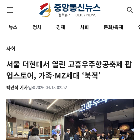
뉴스
정치
경제
사회
문화/축제
사회
서울 더현대서 열린 고흥우주항공축제 팝
업스토어, 가족·MZ세대 ‘북적’
박만석 기자
입력
2026.04.13 02:52