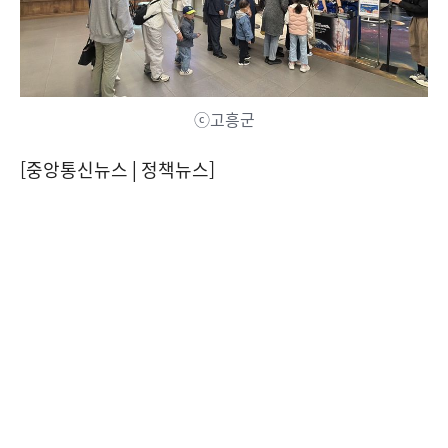
ⓒ고흥군
[중앙통신뉴스│정책뉴스]