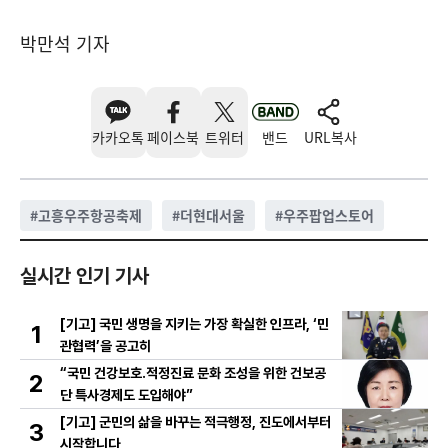
박만석 기자
카카오톡
페이스북
트위터
밴드
URL복사
#
고흥우주항공축제
#
더현대서울
#
우주팝업스토어
실시간 인기 기사
[기고] 국민 생명을 지키는 가장 확실한 인프라, ‘민
1
관협력’을 공고히
“국민 건강보호․적정진료 문화 조성을 위한 건보공
2
단 특사경제도 도입해야”
[기고] 군민의 삶을 바꾸는 적극행정, 진도에서부터
3
시작합니다