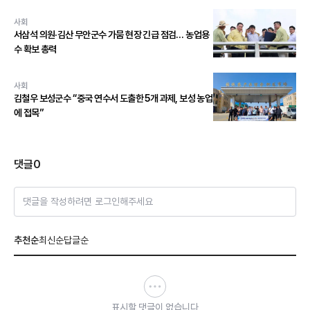
사회
서삼석 의원·김산 무안군수 가뭄 현장 긴급 점검… 농업용
수 확보 총력
사회
김철우 보성군수 “중국 연수서 도출한 5개 과제, 보성 농업
에 접목”
댓글
0
댓글을 작성하려면 로그인해주세요
추천순
최신순
답글순
표시할 댓글이 없습니다