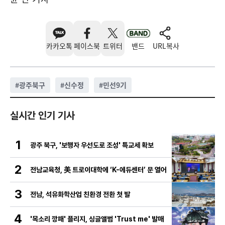
카카오톡
페이스북
트위터
밴드
URL복사
#
광주북구
#
신수정
#
민선9기
실시간 인기 기사
1
광주 북구, '보행자 우선도로 조성' 특교세 확보
2
전남교육청, 美 트로이대학에 ‘K-에듀센터’ 문 열어
3
전남, 석유화학산업 친환경 전환 첫 발
4
'목소리 깡패' 플리지, 싱글앨범 'Trust me' 발매