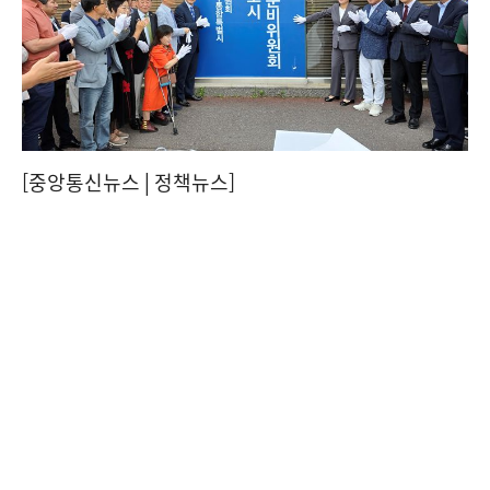
[중앙통신뉴스│정책뉴스]