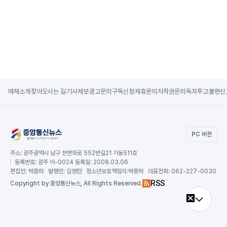
매체소개
찾아오시는 길
기사제보
광고문의
구독신청
제휴문의
저작권문의
독자투고
불편신
PC 버전
주소:
광주광역시 남구 천변좌로 552번길21 가동511호
등록번호:
광주 아-0024 등록일: 2008.03.06
편집인:
박종하
발행인:
김영란
청소년보호책임자:
박종하
대표전화:
062-227-0030
RSS
Copy
right by 중앙통신뉴스,
All Rights Reserved.