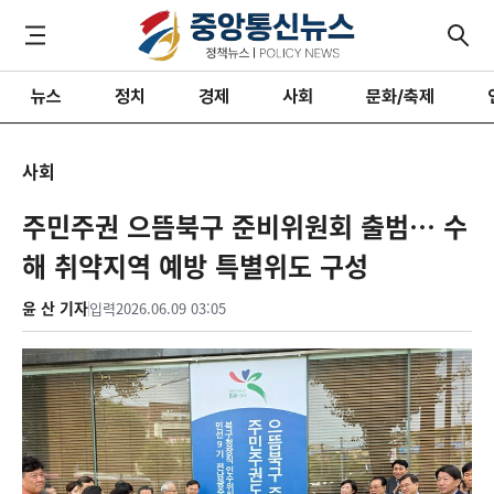
뉴스
정치
경제
사회
문화/축제
사회
주민주권 으뜸북구 준비위원회 출범… 수
해 취약지역 예방 특별위도 구성
윤 산 기자
입력
2026.06.09 03:05