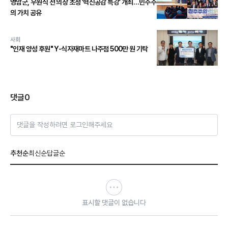
영암군, 우원식 전 의장 초청 ‘혁신공감 특강’ 개최…민주주
의 가치 공유
사회
"인재 양성 후원" Y-식자재마트 나주점 500만 원 기탁
댓글
0
댓글을 작성하려면 로그인해주세요
추천순
최신순
답글순
표시할 댓글이 없습니다