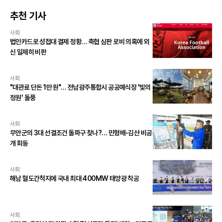
추천 기사
사회
법인카드로 성접대 결제 정황… 축협 심판 로비 의혹에 외
신 일제히 비판
사회
"대관료 단돈 1만 원"… 전남광주통합시 공공예식장 '빛의
정원' 돌풍
사회
무안군의 3대 선결조건 돌파구 찾나?… 민형배-김산 비공
개 회동
사회
해남 혈도간척지에 국내 최대 400MW 태양광 착공
사회