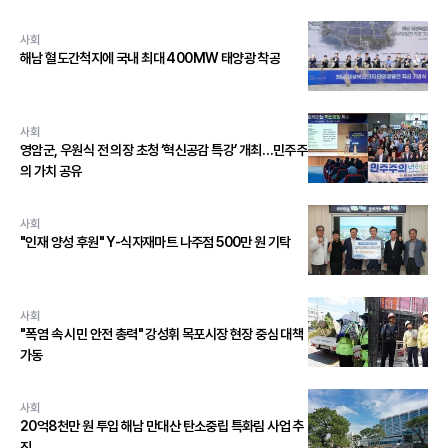
사회
해남 혈도간척지에 국내 최대 400MW 태양광 착공
사회
영암군, 우원식 전 의장 초청 ‘혁신공감 특강’ 개최…민주주
의 가치 공유
사회
"인재 양성 후원" Y-식자재마트 나주점 500만 원 기탁
사회
"폭염 속 시민 안전 총력" 강성휘 목포시장 현장 중심 대책
가동
사회
20억8천만 원 투입 해남 만대산 탄소중립 특화림 사업 추
진