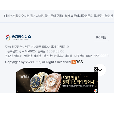
매체소개
찾아오시는 길
기사제보
광고문의
구독신청
제휴문의
저작권문의
독자투고
불편신
PC 버전
주소:
광주광역시 남구 천변좌로 552번길21 가동511호
등록번호:
광주 아-0024 등록일: 2008.03.06
편집인:
박종하
발행인:
김영란
청소년보호책임자:
박종하
대표전화:
062-227-0030
RSS
Copy
right by 중앙통신뉴스,
All Rights Reserved.