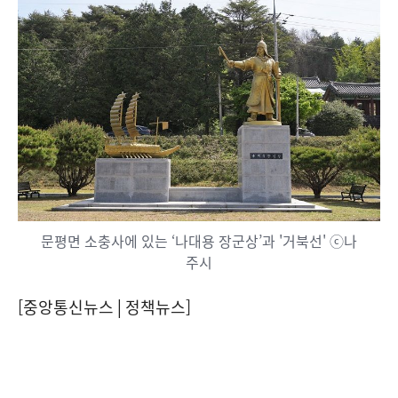
문평면 소충사에 있는 ‘나대용 장군상’과 '거북선' ⓒ나
주시
[중앙통신뉴스│정책뉴스]