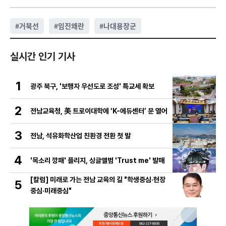
#
거북선
#
임진왜란
#
나대용장군
실시간 인기 기사
1
광주 북구, '보행자 우선도로 조성' 특교세 확보
2
전남교육청, 美 트로이대학에 ‘K-에듀센터’ 문 열어
3
전남, 석유화학산업 친환경 전환 첫 발
4
'목소리 깡패' 플리지, 싱글앨범 'Trust me' 발매
[칼럼] 미래로 가는 전남 교육의 길 "학생중심·현장
5
중심·미래중심"