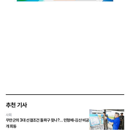
추천 기사
사회
무안군의 3대 선결조건 돌파구 찾나?… 민형배-김산 비공
개 회동