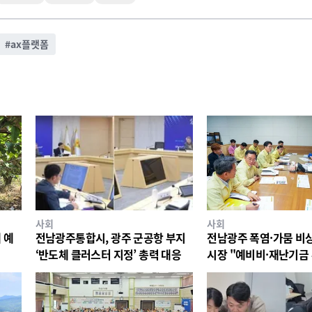
#
ax플랫폼
사회
사회
 예
전남광주통합시, 광주 군공항 부지
전남광주 폭염·가뭄 비
‘반도체 클러스터 지정’ 총력 대응
시장 "예비비·재난기금
대응"