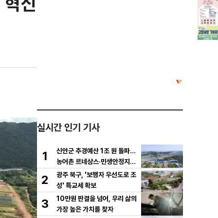
 혁신
실시간 인기 기사
신안군 추경예산 1조 원 돌파…
1
농어촌 르네상스·민생안정지원
금 집중 편성
광주 북구, '보행자 우선도로 조
2
성' 특교세 확보
10만원 판결을 넘어, 우리 삶의
3
가장 높은 가치를 찾자