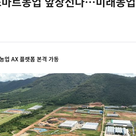
·스마트농업 앞장선다…미래농업
농업 AX 플랫폼 본격 가동