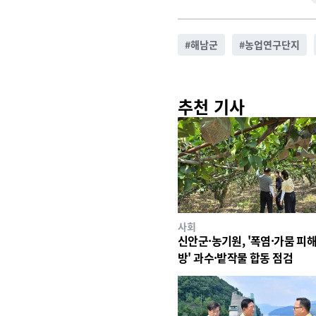
#
해남군
#
농업연구단지
추천 기사
사회
신안군·농기원, '폭염·가뭄 피해
방' 과수·밭작물 합동 점검