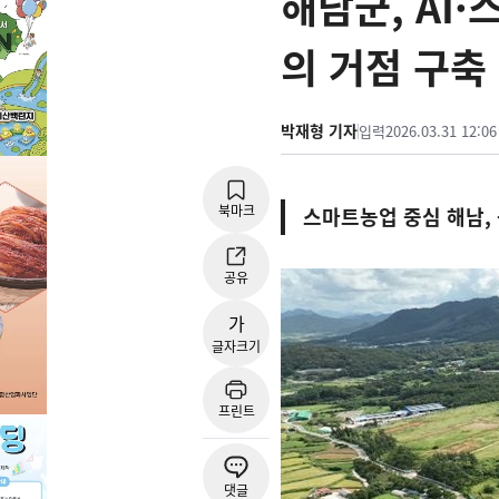
해남군, AI
의 거점 구축
박재형 기자
입력
2026.03.31 12:06
북마크
스마트농업 중심 해남, 
공유
가
글자크기
프린트
댓글