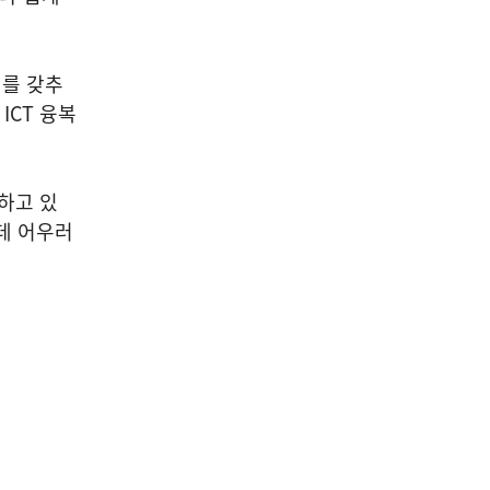
계를 갖추
ICT 융복
하고 있
데 어우러