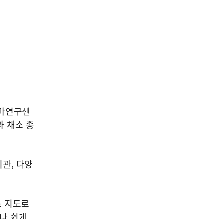
구마연구센
과 채소 종
관, 다양
스 지도로
구나 쉽게