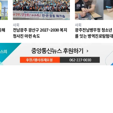
사회
사회
피해
전남광주 광산구 2027~2030 복지
광주전남병무청 청소년 
청사진 마련 속도
를 잇는 병역진로탐험대