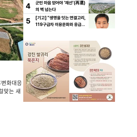
군민 마음 얻어야 ‘재선’(再選)
4
의 벽 넘는다
[기고] “생명을 잇는 연결고리,
5
119구급차 이용문화와 응급처
치의 중요성
기후변화대응
걸맞는 새