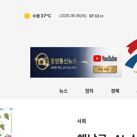
청주
36
ºC
2026.08.06(목)
07:13
10
뉴스
정치
경제
사회