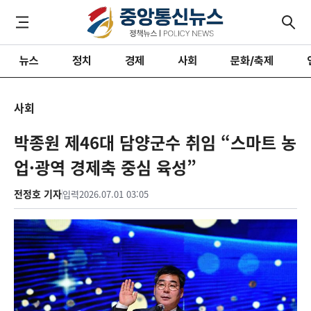
뉴스
정치
경제
사회
문화/축제
사회
박종원 제46대 담양군수 취임 “스마트 농
업·광역 경제축 중심 육성”
전정호 기자
입력
2026.07.01 03:05