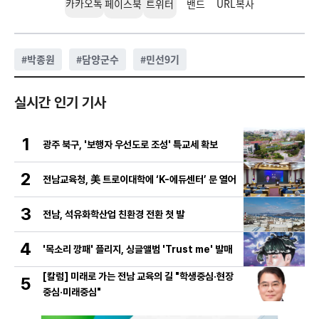
카카오톡
페이스북
트위터
밴드
URL복사
#
박종원
#
담양군수
#
민선9기
실시간 인기 기사
1
광주 북구, '보행자 우선도로 조성' 특교세 확보
2
전남교육청, 美 트로이대학에 ‘K-에듀센터’ 문 열어
3
전남, 석유화학산업 친환경 전환 첫 발
4
'목소리 깡패' 플리지, 싱글앨범 'Trust me' 발매
[칼럼] 미래로 가는 전남 교육의 길 "학생중심·현장
5
중심·미래중심"