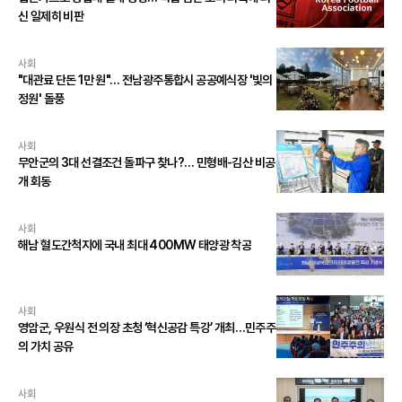
신 일제히 비판
사회
"대관료 단돈 1만 원"… 전남광주통합시 공공예식장 '빛의
정원' 돌풍
사회
무안군의 3대 선결조건 돌파구 찾나?… 민형배-김산 비공
개 회동
사회
해남 혈도간척지에 국내 최대 400MW 태양광 착공
사회
영암군, 우원식 전 의장 초청 ‘혁신공감 특강’ 개최…민주주
의 가치 공유
사회