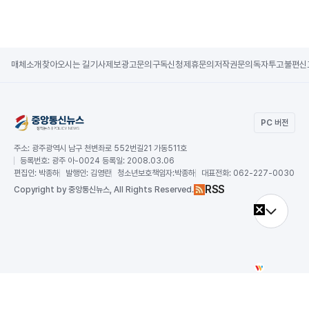
매체소개
찾아오시는 길
기사제보
광고문의
구독신청
제휴문의
저작권문의
독자투고
불편신
PC 버전
주소:
광주광역시 남구 천변좌로 552번길21 가동511호
등록번호:
광주 아-0024 등록일: 2008.03.06
편집인:
박종하
발행인:
김영란
청소년보호책임자:
박종하
대표전화:
062-227-0030
RSS
Copy
right by 중앙통신뉴스,
All Rights Reserved.