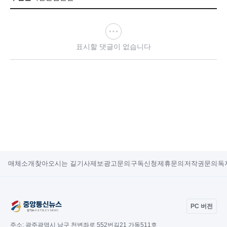
표시할 댓글이 없습니다
매체소개
찾아오시는 길
기사제보
광고문의
구독신청
제휴문의
저작권문의
독
PC 버전
주소:
광주광역시 남구 천변좌로 552번길21 가동511호