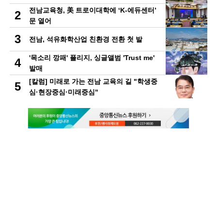
전남교육청, 美 트로이대학에 ‘K-에듀센터’
2
문 열어
3
전남, 석유화학산업 친환경 전환 첫 발
'목소리 깡패' 플리지, 싱글앨범 'Trust me'
4
발매
[칼럼] 미래로 가는 전남 교육의 길 "학생중
5
심·현장중심·미래중심"