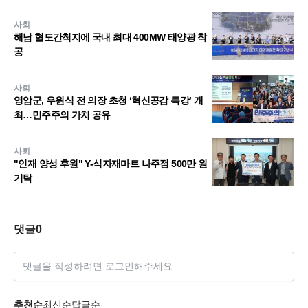
사회
해남 혈도간척지에 국내 최대 400MW 태양광 착
공
사회
영암군, 우원식 전 의장 초청 ‘혁신공감 특강’ 개
최…민주주의 가치 공유
사회
"인재 양성 후원" Y-식자재마트 나주점 500만 원
기탁
댓글
0
댓글을 작성하려면 로그인해주세요
추천순
최신순
답글순