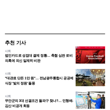
추천 기사
사회
법인카드로 성접대 결제 정황… 축협 심판 로비
의혹에 외신 일제히 비판
사회
"대관료 단돈 1만 원"… 전남광주통합시 공공예
식장 '빛의 정원' 돌풍
사회
무안군의 3대 선결조건 돌파구 찾나?… 민형배-
김산 비공개 회동