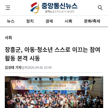
뉴스
정치
경제
사회
문화/축제
사회
장흥군, 아동·청소년 스스로 이끄는 참여
활동 본격 시동
김성태 기자
입력
2026.04.06 10:45