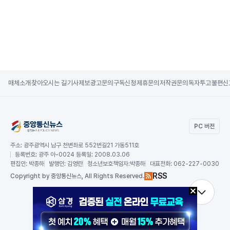
매체소개
찾아오시는 길
기사제보
광고문의
구독신청
제휴문의
저작권문의
독자투고
불편신
PC 버전
주소:
광주광역시 남구 천변좌로 552번길21 가동511호
등록번호:
광주 아-0024 등록일: 2008.03.06
편집인:
박종하
발행인:
김영란
청소년보호책임자:
박종하
대표전화:
062-227-0030
RSS
Copy
right by 중앙통신뉴스,
All Rights Reserved.