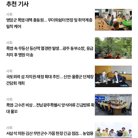
추천 기사
사회
영암군 폭염 대책 총동원… 무더위쉼터 연장 및 취약계층
밀착 케어
사회
폭염 속 무등산 등산객 열경련 발생…광주 동부소방, 응급
처치 후 병원 이송
사회
국토외곽 섬 자치권·재정 확대 추진… 신안·울릉군 단체장
간담회 개최
사회
폭염·고수온 비상…전남광주특별시 양식어류 긴급방류 확
대 물꼬
사회
서삼석 의원·김산 무안군수 가뭄 현장 긴급 점검… 농업용