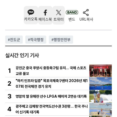
카카오톡
페이스북
트위터
밴드
URL복사
#
진도군
#
적극행정
#
행정안전부
실시간 인기 기사
강진군 중국 푸양시 중등축구팀 유치… 국제 스포츠
1
교류 물꼬
"하키 인프라 입증" 목포국제축구센터 2026년 제1
2
07회 전국체전 경기 유치
3
영암의 딸 유해란 선수 LPGA 메이저 2연승 대기록
광주체고 김체량 전국역도선수권 3관왕… 한국 주니
4
어 신기록 대기록