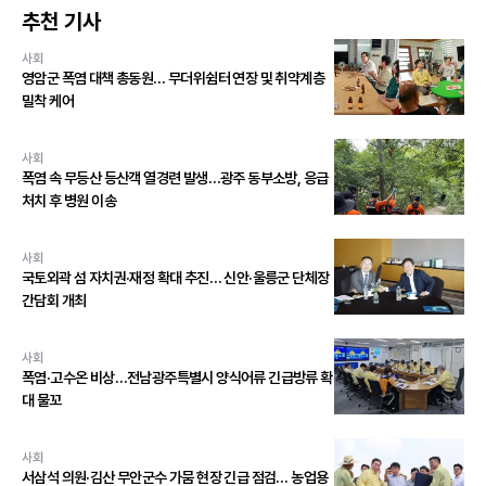
추천 기사
사회
영암군 폭염 대책 총동원… 무더위쉼터 연장 및 취약계층
밀착 케어
사회
폭염 속 무등산 등산객 열경련 발생…광주 동부소방, 응급
처치 후 병원 이송
사회
국토외곽 섬 자치권·재정 확대 추진… 신안·울릉군 단체장
간담회 개최
사회
폭염·고수온 비상…전남광주특별시 양식어류 긴급방류 확
대 물꼬
사회
서삼석 의원·김산 무안군수 가뭄 현장 긴급 점검… 농업용