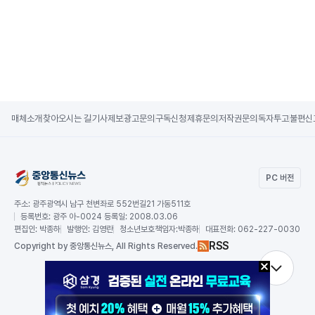
매체소개
찾아오시는 길
기사제보
광고문의
구독신청
제휴문의
저작권문의
독자투고
불편신
PC 버전
주소:
광주광역시 남구 천변좌로 552번길21 가동511호
등록번호:
광주 아-0024 등록일: 2008.03.06
편집인:
박종하
발행인:
김영란
청소년보호책임자:
박종하
대표전화:
062-227-0030
RSS
Copy
right by 중앙통신뉴스,
All Rights Reserved.