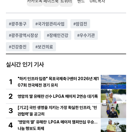
카카오톡
페이스북
트위터
밴드
URL복사
#
광주동구
#
국가암관리사업
#
암검진
#
광주광역시장상
#
장애인건강
#
우수기관
#
건강증진
#
보건의료
실시간 인기 기사
"하키 인프라 입증" 목포국제축구센터 2026년 제1
1
07회 전국체전 경기 유치
2
영암의 딸 유해란 선수 LPGA 메이저 2연승 대기록
[기고] 국민 생명을 지키는 가장 확실한 인프라, ‘민
3
관협력’을 공고히
‘영암의 딸’ 유해란 LPGA 메이저 챔피언십 우승…
4
나눔 행보도 화제