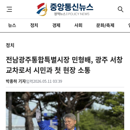
뉴스
정치
경제
사회
문화/축제
정치
전남광주통합특별시장 민형배, 광주 서창
교차로서 시민과 첫 현장 소통
박종하 기자
입력
2026.05.11 03:39