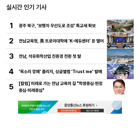
실시간 인기 기사
1
광주 북구, '보행자 우선도로 조성' 특교세 확보
2
전남교육청, 美 트로이대학에 ‘K-에듀센터’ 문 열어
3
전남, 석유화학산업 친환경 전환 첫 발
4
'목소리 깡패' 플리지, 싱글앨범 'Trust me' 발매
[칼럼] 미래로 가는 전남 교육의 길 "학생중심·현장
5
중심·미래중심"