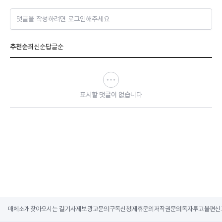
댓글을 작성하려면 로그인해주세요
추천순
최신순
답글순
표시할 댓글이 없습니다
매체소개
찾아오시는 길
기사제보
광고문의
구독신청
제휴문의
저작권문의
독자투고
불편신