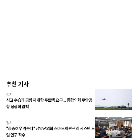
추천 기사
정치
사고 수습과 공항 재개항 투트랙 요구… 통합의회 무안공
항 정상화 압박
정치
"집중호우 막는다" 담양군의회 스마트 하천관리 시스템 도
입 연구 착수.