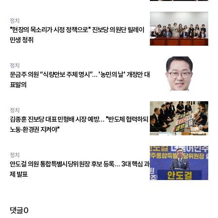
정치
"현장의 목소리가 시정 정책으로" 진보당 의원단 릴레이
민생 청취
정치
문금주 의원 “식량안보 주체 명시”… '농민의 날' 개정안 대
표발의
정치
김종훈 진보당 대표 민형배 시장 예방… "반도체 협력하되
노동·환경권 지켜야"
정치
안도걸 의원 통합특별시당위원장 후보 등록… 3대 핵심 과
제 발표
댓글
0