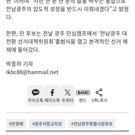
권”이라며 “시민 한 분 한 분의 삶을 바꾸는 통합으로
전남광주의 압도적 성장을 반드시 이뤄내겠다”고 밝혔
다.
한편, 민 후보는 전날 광주 민심캠프에서 ‘전남광주 대
전환 선거대책위원회’출범식을 열고 본격적인 선거 체
제에 들어갔다.
박종하 기자
ikbc88@hanmail.net
카카오톡
페이스북
트위터
밴드
URL복사
#
민형배
#
광주서창교차로
#
전남광주특별시장후보