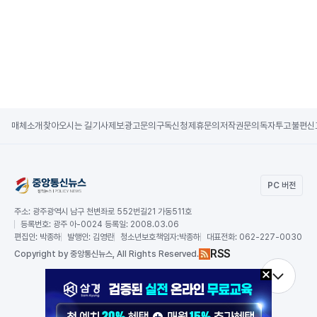
매체소개
찾아오시는 길
기사제보
광고문의
구독신청
제휴문의
저작권문의
독자투고
불편신
PC 버전
주소:
광주광역시 남구 천변좌로 552번길21 가동511호
등록번호:
광주 아-0024 등록일: 2008.03.06
편집인:
박종하
발행인:
김영란
청소년보호책임자:
박종하
대표전화:
062-227-0030
RSS
Copy
right by 중앙통신뉴스,
All Rights Reserved.