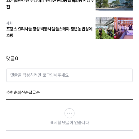
20억8천만 원 투입 해남 만대산 탄소중립 특화림 사업 추
진
사회
프랑스 요리사들 장성 백양사 템플스테이·청년농 밥상에
호평
댓글
0
댓글을 작성하려면 로그인해주세요
추천순
최신순
답글순
표시할 댓글이 없습니다