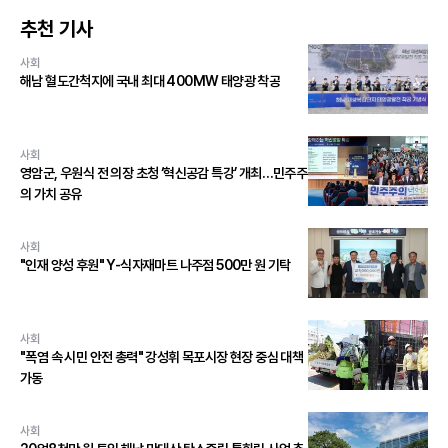
추천 기사
사회
해남 혈도간척지에 국내 최대 400MW 태양광 착공
사회
영암군, 우원식 전 의장 초청 ‘혁신공감 특강’ 개최…민주주
의 가치 공유
사회
"인재 양성 후원" Y-식자재마트 나주점 500만 원 기탁
사회
"폭염 속 시민 안전 총력" 강성휘 목포시장 현장 중심 대책
가동
사회