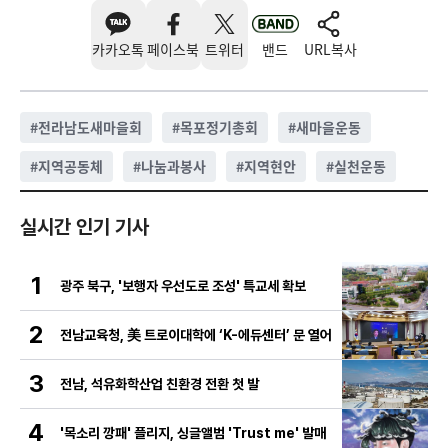
카카오톡
페이스북
트위터
밴드
URL복사
#
전라남도새마을회
#
목포정기총회
#
새마을운동
#
지역공동체
#
나눔과봉사
#
지역현안
#
실천운동
실시간 인기 기사
1
광주 북구, '보행자 우선도로 조성' 특교세 확보
2
전남교육청, 美 트로이대학에 ‘K-에듀센터’ 문 열어
3
전남, 석유화학산업 친환경 전환 첫 발
4
'목소리 깡패' 플리지, 싱글앨범 'Trust me' 발매