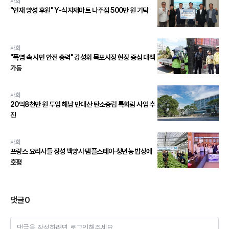
사회
"인재 양성 후원" Y-식자재마트 나주점 500만 원 기탁
사회
"폭염 속 시민 안전 총력" 강성휘 목포시장 현장 중심 대책
가동
사회
20억8천만 원 투입 해남 만대산 탄소중립 특화림 사업 추
진
사회
프랑스 요리사들 장성 백양사 템플스테이·청년농 밥상에
호평
댓글
0
댓글을 작성하려면 로그인해주세요