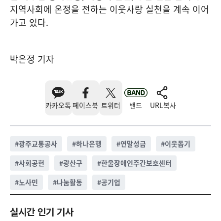
지역사회에 온정을 전하는 이웃사랑 실천을 계속 이어
가고 있다.
박은정 기자
카카오톡
페이스북
트위터
밴드
URL복사
#
광주교통공사
#
하나은행
#
연말성금
#
이웃돕기
#
사회공헌
#
광산구
#
한울장애인주간보호센터
#
노사민
#
나눔활동
#
공기업
실시간 인기 기사