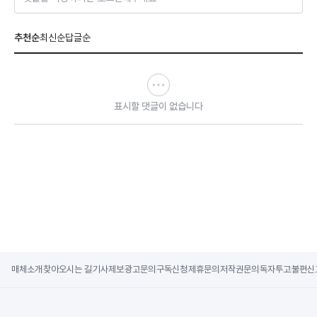
추천순
최신순
답글순
표시할 댓글이 없습니다
매체소개
찾아오시는 길
기사제보
광고문의
구독신청
제휴문의
저작권문의
독자투고
불편신