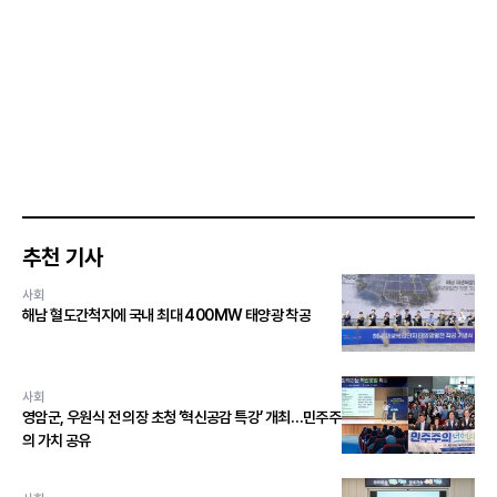
추천 기사
사회
해남 혈도간척지에 국내 최대 400MW 태양광 착공
사회
영암군, 우원식 전 의장 초청 ‘혁신공감 특강’ 개최…민주주
의 가치 공유