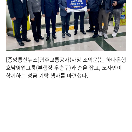
[중앙통신뉴스]광주교통공사(사장 조익문)는 하나은행
호남영업그룹(부행장 우승구)과 손을 잡고, 노사민이
함께하는 성금 기탁 행사를 마련했다.