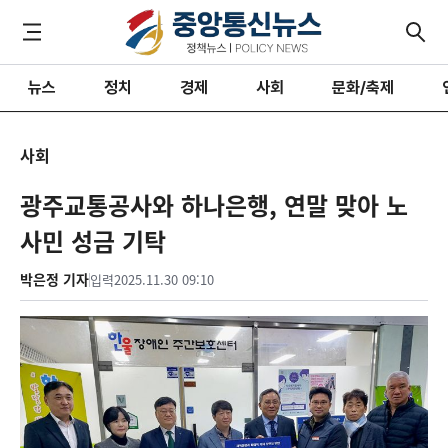
뉴스
정치
경제
사회
문화/축제
사회
광주교통공사와 하나은행, 연말 맞아 노
사민 성금 기탁
박은정 기자
입력
2025.11.30 09:10