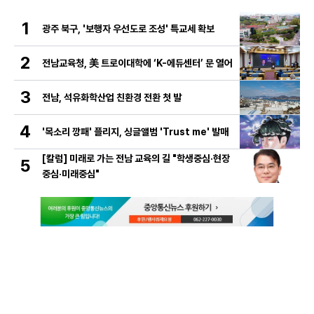
1
광주 북구, '보행자 우선도로 조성' 특교세 확보
2
전남교육청, 美 트로이대학에 ‘K-에듀센터’ 문 열어
3
전남, 석유화학산업 친환경 전환 첫 발
4
'목소리 깡패' 플리지, 싱글앨범 'Trust me' 발매
[칼럼] 미래로 가는 전남 교육의 길 "학생중심·현장
5
중심·미래중심"