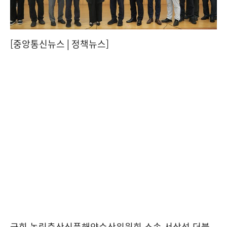
[중앙통신뉴스│정책뉴스]
국회 농림축산식품해양수산위원회 소속 서삼석 더불