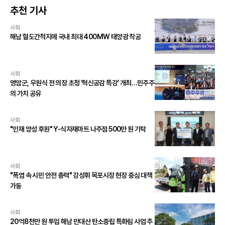
추천 기사
사회
해남 혈도간척지에 국내 최대 400MW 태양광 착공
사회
영암군, 우원식 전 의장 초청 ‘혁신공감 특강’ 개최…민주주
의 가치 공유
사회
"인재 양성 후원" Y-식자재마트 나주점 500만 원 기탁
사회
"폭염 속 시민 안전 총력" 강성휘 목포시장 현장 중심 대책
가동
사회
20억8천만 원 투입 해남 만대산 탄소중립 특화림 사업 추