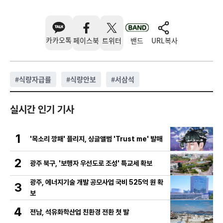
카카오톡
페이스북
트위터
밴드
URL복사
#
식량자급률
#
식량안보
#
서삼석
실시간 인기 기사
1
'목소리 깡패' 플리지, 싱글앨범 'Trust me' 발매
2
광주 북구, '보행자 우선도로 조성' 특교세 확보
광주, 에너지기술 개발 공모사업 국비 525억 원 확
3
보
4
전남, 석유화학산업 친환경 전환 첫 발