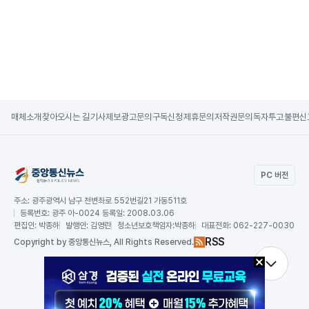
매체소개
찾아오시는 길
기사제보
광고문의
구독신청
제휴문의
저작권문의
독자투고
불편신
PC 버전
주소:
광주광역시 남구 천변좌로 552번길21 가동511호
등록번호:
광주 아-0024 등록일: 2008.03.06
편집인:
박종하
발행인:
김영란
청소년보호책임자:
박종하
대표전화:
062-227-0030
RSS
Copy
right by 중앙통신뉴스,
All Rights Reserved.