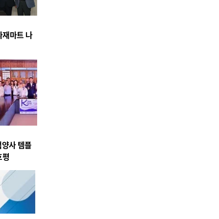
식자재마트 나
백양사 템플
호평