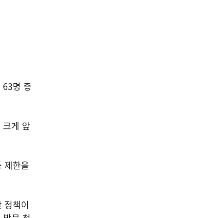
 63명 증
을 크게 앞
등 제한을
한 정책이
 방문 청