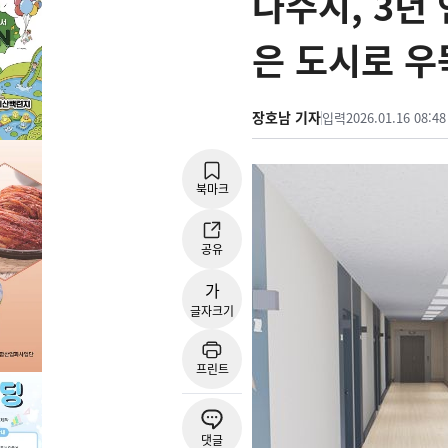
나주시, 3년
은 도시로 우
장호남 기자
입력
2026.01.16 08:48
북마크
공유
가
글자크기
프린트
댓글