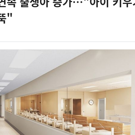
 연속 출생아 증가…"아이 키우
뚝"