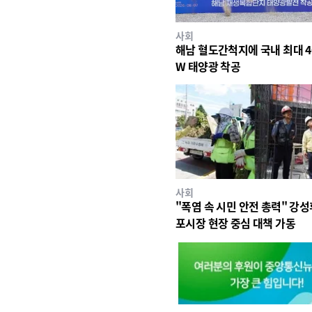
사회
해남 혈도간척지에 국내 최대 4
W 태양광 착공
사회
"폭염 속 시민 안전 총력" 강성
포시장 현장 중심 대책 가동