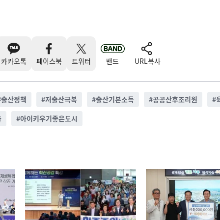
카카오톡
페이스북
트위터
밴드
URL복사
#
출산정책
#
저출산극복
#
출산기본소득
#
공공산후조리원
#
율
#
아이키우기좋은도시