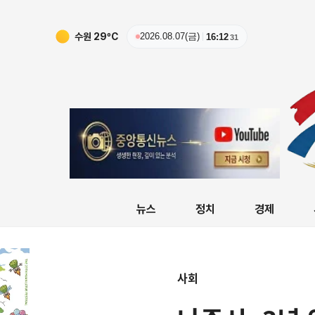
수원
29
ºC
2026.08.07(금)
16:12
32
뉴스
정치
경제
사회