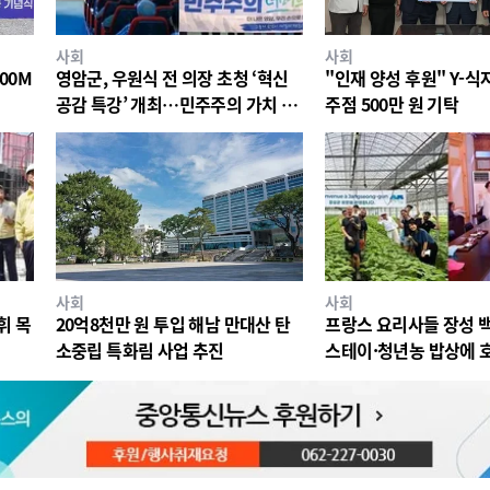
사회
사회
00M
영암군, 우원식 전 의장 초청 ‘혁신
"인재 양성 후원" Y-
공감 특강’ 개최…민주주의 가치 공
주점 500만 원 기탁
유
사회
사회
휘 목
20억8천만 원 투입 해남 만대산 탄
프랑스 요리사들 장성 
소중립 특화림 사업 추진
스테이·청년농 밥상에 