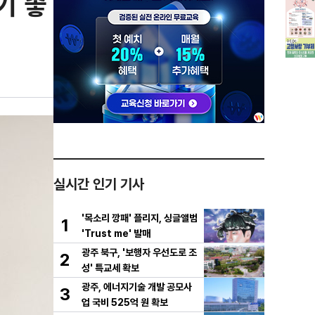
기 좋
실시간 인기 기사
'목소리 깡패' 플리지, 싱글앨범
1
'Trust me' 발매
광주 북구, '보행자 우선도로 조
2
성' 특교세 확보
광주, 에너지기술 개발 공모사
3
업 국비 525억 원 확보